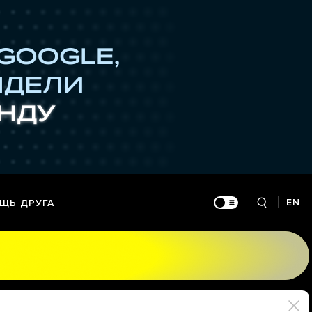
EN
ЩЬ ДРУГА