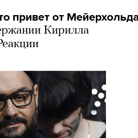
то привет от Мейерхольд
держании Кирилла
Реакции