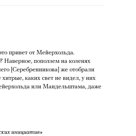
это привет от Мейерхольда.
? Наверное, поползем на коленях
него [Cеребренникова] же отобрали
хитрые, каких свет не видел, у них
ейерхольда или Мандельштама, даже
ских инициатив»