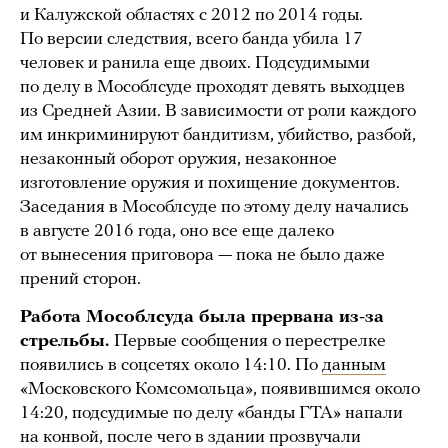
и Калужской областях с 2012 по 2014 годы.
По версии следствия, всего банда убила 17
человек и ранила еще двоих. Подсудимыми
по делу в Мособлсуде проходят девять выходцев
из Средней Азии. В зависимости от роли каждого
им инкриминируют бандитизм, убийство, разбой,
незаконный оборот оружия, незаконное
изготовление оружия и похищение документов.
Заседания в Мособлсуде по этому делу начались
в августе 2016 года, оно все еще далеко
от вынесения приговора — пока не было даже
прений сторон.
Работа Мособлсуда была прервана из-за
стрельбы.
Первые сообщения о перестрелке
появились в соцсетях около 14:10. По
данным
«Московского Комсомольца», появившимся около
14:20, подсудимые по делу «банды ГТА» напали
на конвой, после чего в здании прозвучали