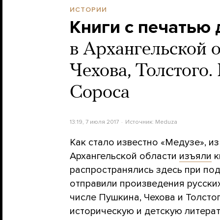
ИСТОРИИ
Книги с печатью
в Архангельской 
Чехова, Толстого.
Сороса
13:19, 7 июля 2017
Источник:
Meduza
Как стало известно «Медузе», и
Архангельской области
изъяли
к
распространялись здесь при по
отправили произведения русских
числе Пушкина, Чехова и Толстог
историческую и детскую литерат