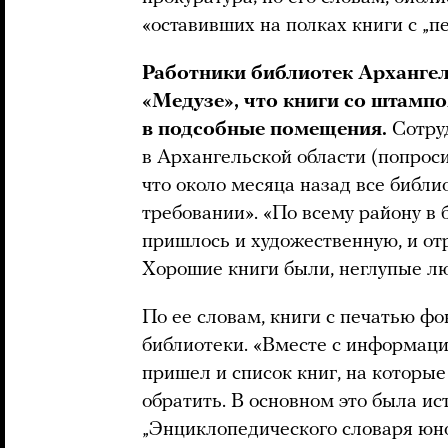
«оставивших на полках книги с „п
Работники библиотек Архангел
«Медузе», что книги со штамп
в подсобные помещения.
Сотру
в Архангельской области (попроси
что около месяца назад все библи
требовании». «По всему району в б
пришлось и художественную, и от
Хорошие книги были, неглупые лю
По ее словам, книги с печатью фо
библиотеки. «Вместе с информацие
пришел и список книг, на которы
обратить. В основном это была ис
„Энциклопедического словаря юно