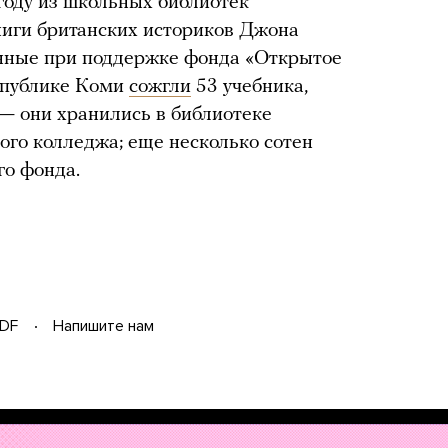
году из школьных библиотек
ниги британских историков Джона
нные при поддержке фонда «Открытое
еспублике Коми
сожгли
53 учебника,
— они хранились в библиотеке
ого колледжа; еще несколько сотен
го фонда.
DF
Напишите нам