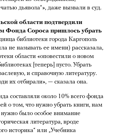
ечатью дьявола“», даже вызвали в суд.
ьской области подтвердили
ом Фонда Сороса пришлось убрать
дница библиотеки города Каргополь
ла не называть ее имени) рассказала,
отеки области «оповестили о новом
иблиотеках [теперь] пусто. Убрать
раслевую, и справочную литературу.
ди их отбирали», — сказала она.
нда составляли около 10% всего фонда
й о том, что нужно убрать книги, нам
е нужно было особое внимание
торическая литература, вроде
го историка“ или „Учебника