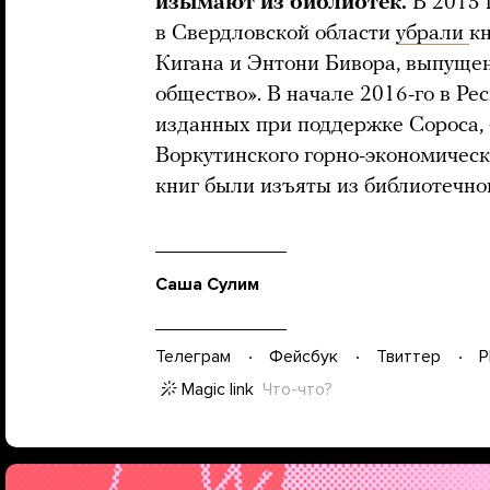
изымают из библиотек.
В 2015 
в Свердловской области
убрали
к
Кигана и Энтони Бивора, выпуще
общество». В начале 2016-го в Р
изданных при поддержке Сороса, 
Воркутинского горно-экономическ
книг были изъяты из библиотечно
Саша Сулим
Телеграм
Фейсбук
Твиттер
P
Magic link
Что-что?