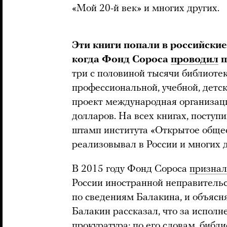
«Мой 20-й век» и многих других.
Эти книги попали в российские
когда Фонд Сороса
проводил
п
три с половиной тысячи библиоте
профессиональной, учебной, детск
проект международная организаци
долларов. На всех книгах, поступ
штамп института «Открытое общес
реализовывал в России и многих 
В 2015 году Фонд Сороса
призна
России иностранной неправительс
по сведениям Балакина, и объясня
Балакин рассказал, что за испол
прокуратура; по его словам, библ