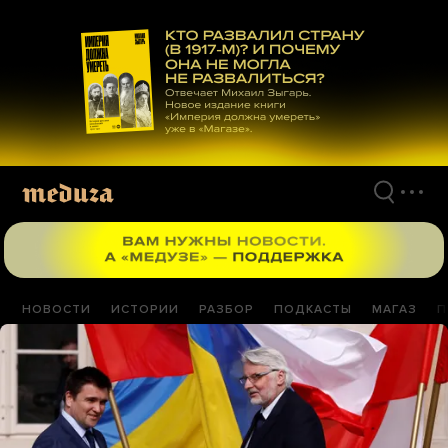
Перейти
к
материалам
НОВОСТИ
ИСТОРИИ
РАЗБОР
ПОДКАСТЫ
МАГАЗ
П