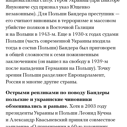
национализма статус Героя Украины (при Викторе
Януковиче суд признал указ Ющенко
незаконным). Для Польши Бандера преступник —
его считают виновным в терроризме и массовом
убийстве поляков в Восточной Галиции
и на Волыни в 1943-м. Еще в 1930-х годах судами
Польши (часть современной Украины входила
тогда в состав Польши) Бандера был приговорен
в общей сложности к семи пожизненным
заключениям (он вышел на свободу в 1939-м
после нападения Германии на Польшу). Точку
зрения Польши разделяют Европарламент,
Россия и многие другие страны.
Острыми репликами по поводу Бандеры
польские и украинские чиновники
обменивались и раньше.
Хотя в 2003 году
президенты Украины и Польши Леонид Кучма
и Александр Квасьневский приняли совместное
заявление «О примирении в 60-ю годовщину