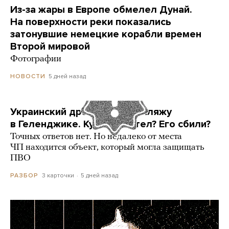
Из-за жары в Европе обмелел Дунай.
На поверхности реки показались
затонувшие немецкие корабли времен
Второй мировой
Фотографии
5 дней назад
НОВОСТИ
Украинский дрон попал по пляжу
в Геленджике. Куда он летел? Его сбили?
Точных ответов нет. Но недалеко от места
ЧП находится объект, который могла защищать
ПВО
3 карточки
5 дней назад
РАЗБОР