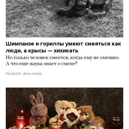
Шимпанзе и гориллы умеют смеяться как
люди, а крысы — хихикать
Но только человек смеется, когда ему не смешно.
А что еще наука знает о смехе?
день назад
РАЗБОР