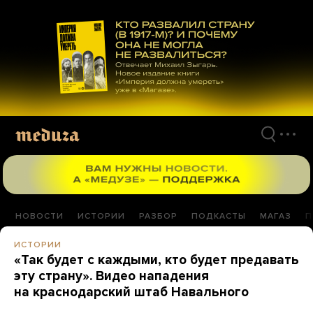
Перейти
к
материалам
НОВОСТИ
ИСТОРИИ
РАЗБОР
ПОДКАСТЫ
МАГАЗ
П
ИСТОРИИ
«Так будет с каждыми, кто будет предавать
эту страну». Видео нападения
на краснодарский штаб Навального