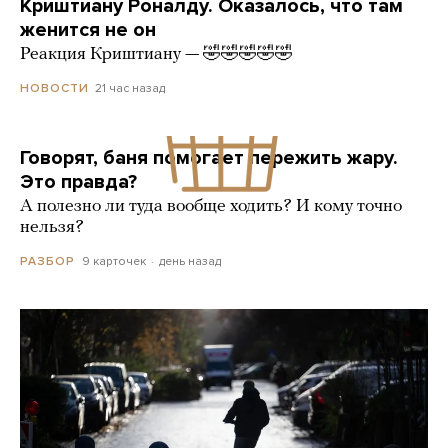
Криштиану Роналду. Оказалось, что там
женится не он
Реакция Криштиану — 🤣🤣🤣🤣🤣
21 час назад
НОВОСТИ
Говорят, баня помогает пережить жару.
Это правда?
А полезно ли туда вообще ходить? И кому точно
нельзя?
9 карточек
день назад
РАЗБОР