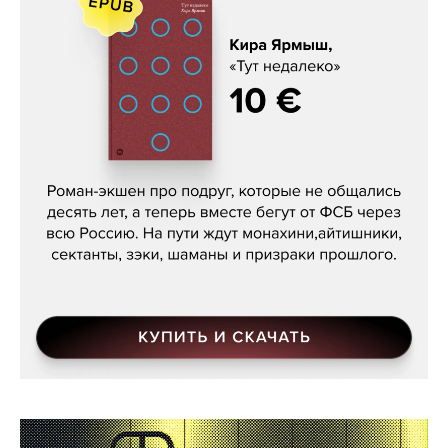
Кира Ярмыш, «Тут недалеко»