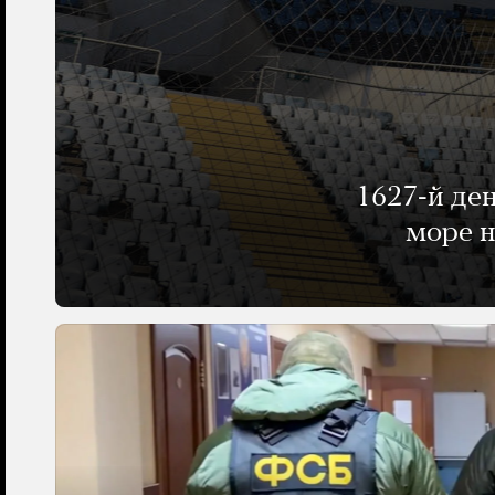
1627-й де
море н