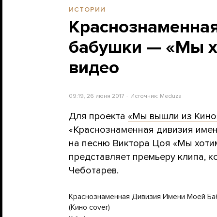
ИСТОРИИ
Краснознаменная
бабушки — «Мы х
видео
09:19, 26 июня 2017
Источник:
Meduza
Для проекта
«Мы вышли из Кино
«Краснознаменная дивизия имен
на песню Виктора Цоя «Мы хотим
представляет премьеру клипа, к
Чеботарев.
Краснознаменная Дивизия Имени Моей Б
(Кино cover)