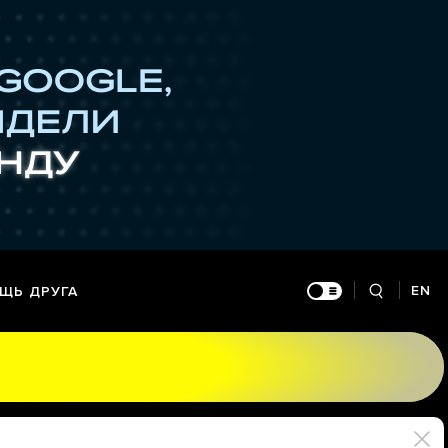
EN
ЩЬ ДРУГА