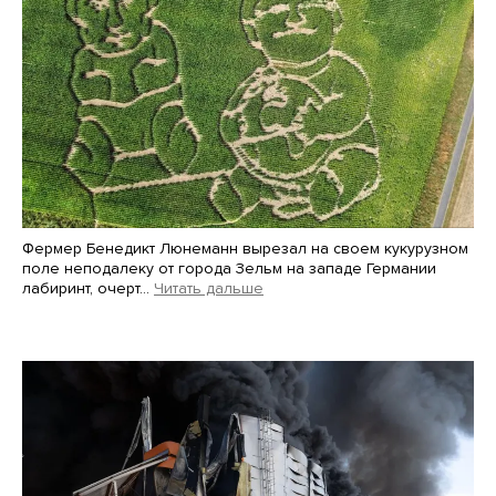
Фермер Бенедикт Люнеманн вырезал на своем кукурузном
поле неподалеку от города Зельм на западе Германии
лабиринт, очерт…
Читать дальше
Martin Meissner / AP / Scanpix / LETA