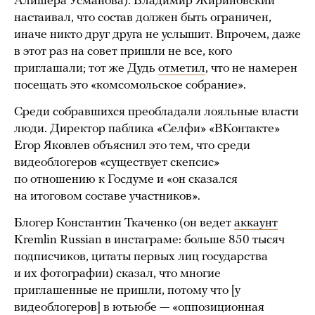
Алишера Усманова). Владимир Жириновский
настаивал, что состав должен быть ограничен,
иначе никто друг друга не услышит. Впрочем, даже
в этот раз на совет пришли не все, кого
приглашали; тот же Дудь
отметил
, что не намерен
посещать это «комсомольское собрание».
Среди собравшихся преобладали лояльные власти
люди. Директор паблика «Селфи» «ВКонтакте»
Егор Яковлев объяснил это тем, что среди
видеоблогеров «существует скепсис»
по отношению к Госдуме и «он сказался
на итоговом составе участников».
Блогер Константин Ткаченко (он ведет
аккаунт
Kremlin Russian в инстаграме: больше 850 тысяч
подписчиков, цитаты первых лиц государства
и их фотографии) сказал, что многие
приглашенные не пришли, потому что [у
видеоблогеров] в ютьюбе — «оппозиционная