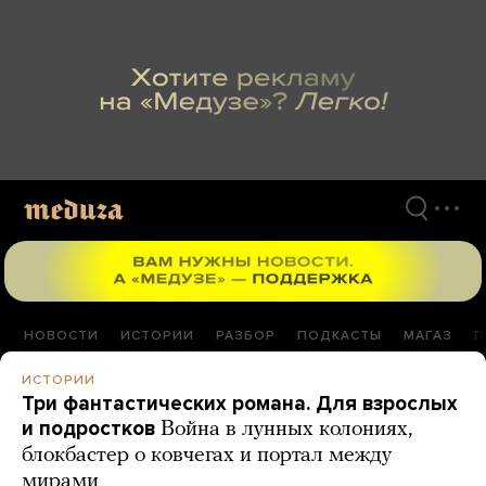
Перейти
к
материалам
НОВОСТИ
ИСТОРИИ
РАЗБОР
ПОДКАСТЫ
МАГАЗ
П
ИСТОРИИ
Три фантастических романа. Для взрослых
и подростков
Война в лунных колониях,
блокбастер о ковчегах и портал между
мирами