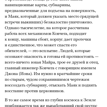
навигационные карты, субмарины,
предназначенные для подъема на поверхность,
и Маяк, который должен указать место грядущей
встречи выживших) безжалостно уничтожено.
Однако тысячелетие, на которое рассчитана
работа всех механизмов Ковчега, подходит
к концу, машины сбоят, корпус дает протечки
и единственное, что может спасти его
обитателей, — это всплытие. Людей, которые
осознают опасность и готовы ей противостоять —
всего-ничего: юная Майра, трое ее друзей и отец,
главный инженер Ковчега с говорящим именем
Джона (Иона). Им нужно в кратчайшие сроки
по старым, чудом сохранившимся чертежам
воссоздать субмарину, отыскать Маяк и поднять
восстание против церковников.
В то же самое время из глубин космоса к Земле
приближается так же выработавший свой ресурс