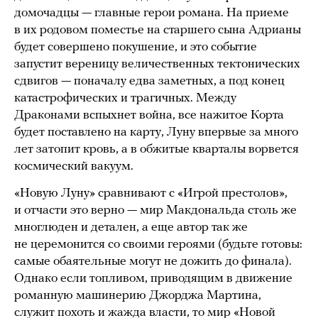
домочадцы — главные герои романа. На приеме
в их родовом поместье на старшего сына Адрианы
будет совершено покушение, и это событие
запустит вереницу величественных тектонических
сдвигов — поначалу едва заметных, а под конец
катастрофических и трагичных. Между
Драконами вспыхнет война, все нажитое Корта
будет поставлено на карту, Луну впервые за много
лет затопит кровь, а в обжитые кварталы ворвется
космический вакуум.
«Новую Луну» сравнивают с «Игрой престолов»,
и отчасти это верно — мир Макдональда столь же
многлюден и детален, а еще автор так же
не церемонится со своими героями (будьте готовы:
самые обаятельные могут не дожить до финала).
Однако если топливом, приводящим в движение
романную машинерию Джорджа Мартина,
служит похоть и жажда власти, то мир «Новой