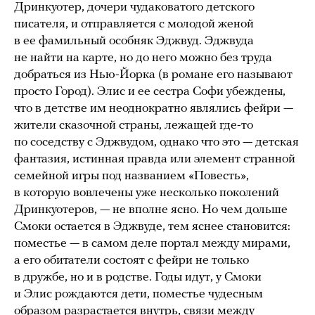
Дринкуотер, дочери чудаковатого детского
писателя, и отправляется с молодой женой
в ее фамильный особняк Эджвуд. Эджвуда
не найти на карте, но до него можно без труда
добраться из Нью-Йорка (в романе его называют
просто Город). Элис и ее сестра Софи убеждены,
что в детстве им неоднократно являлись фейри —
жители сказочной страны, лежащей где-то
по соседству с Эджвудом, однако что это — детская
фантазия, истинная правда или элемент странной
семейной игры под названием «Повесть»,
в которую вовлечены уже несколько поколений
Дринкуотеров, — не вполне ясно. Но чем дольше
Смоки остается в Эджвуде, тем яснее становится:
поместье — в самом деле портал между мирами,
а его обитатели состоят с фейри не только
в дружбе, но и в родстве. Годы идут, у Смоки
и Элис рождаются дети, поместье чудесным
образом разрастается внутрь, связи между