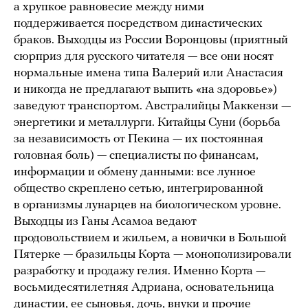
а хрупкое равновесие между ними
поддерживается посредством династических
браков. Выходцы из России Воронцовы (приятный
сюрприз для русского читателя — все они носят
нормальные имена типа Валерий или Анастасия
и никогда не предлагают выпить «на здоровье»)
заведуют транспортом. Австралийцы Маккензи —
энергетики и металлурги. Китайцы Суни (борьба
за независимость от Пекина — их постоянная
головная боль) — специалисты по финансам,
информации и обмену данными: все лунное
общество скреплено сетью, интегрированной
в организмы лунарцев на биологическом уровне.
Выходцы из Ганы Асамоа ведают
продовольствием и жильем, а новички в Большой
Пятерке — бразильцы Корта — монополизировали
разработку и продажу гелия. Именно Корта —
восьмидесятилетняя Адриана, основательница
династии, ее сыновья, дочь, внуки и прочие