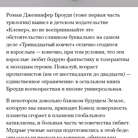
Роман Дженнифер Броуди (тоже первая часть
трилогии) вышел в детском издательстве
«Клевер», но не воспринимайте это
обстоятельство слишком буквально: на самом
деле «Тринадцатый ковчег» отлично сгодится
и взрослым — конечно, при том условии, что эти
взрослые любят бодрую фантастику и толерантны
к молодым героям. Пожалуй, возраст
протагонистов (им от шестнадцати до двадцати) —
единственное ограничение: в остальном книга
Броуди всевозрастная и вполне универсальная.
В некотором довольно близком будущем Земле,
которую мы знаем, приходит Конец: поверхность
планеты сгорает в пламени глобального
катаклизма, и большая часть человечества гибнет.
Мудрые ученые загодя подготовились к этой беде:
они создали несколько ковчегов, обитателям