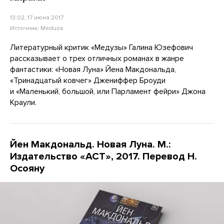
13:02, 17 июня 2017
Источник:
Meduza
Литературный критик «Медузы» Галина Юзефович
рассказывает о трех отличных романах в жанре
фантастики: «Новая Луна» Йена Макдональда,
«Тринадцатый ковчег» Джениффер Броуди
и «Маленький, большой, или Парламент фейри» Джона
Краули.
Йен Макдональд. Новая Луна. М.:
Издательство «АСТ», 2017. Перевод Н.
Осояну