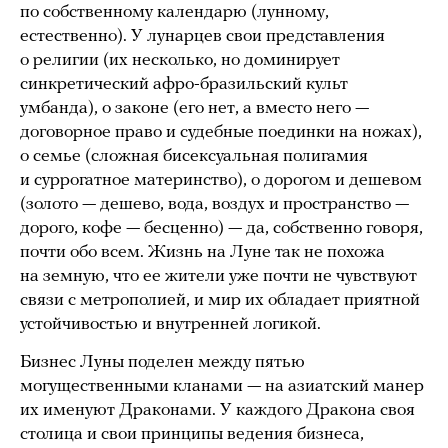
по собственному календарю (лунному,
естественно). У лунарцев свои представления
о религии (их несколько, но доминирует
синкретический афро-бразильский культ
умбанда), о законе (его нет, а вместо него —
договорное право и судебные поединки на ножах),
о семье (сложная бисексуальная полигамия
и суррогатное материнство), о дорогом и дешевом
(золото — дешево, вода, воздух и пространство —
дорого, кофе — бесценно) — да, собственно говоря,
почти обо всем. Жизнь на Луне так не похожа
на земную, что ее жители уже почти не чувствуют
связи с метрополией, и мир их обладает приятной
устойчивостью и внутренней логикой.
Бизнес Луны поделен между пятью
могущественными кланами — на азиатский манер
их именуют Драконами. У каждого Дракона своя
столица и свои принципы ведения бизнеса,