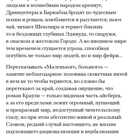
людьми и волшебным народом крепнут,
Дринкуотеры и Барнаблы бродят по чудесным
полям и рощам, влюбляются и расстаются, пьют
чай, читают Шекспира и теряют близких
то в бездонных глубинах Эджвуда, то снаружи,
в опасном и жестоком Городе. А во внешнем мире
тем временем сгущается угроза, способная
погубить не только мир людей, но и мир фейри…
Пересказывать «Маленького, большого» —
занятие неблагодарное: половина сюжетных нитей
в нем не то чтобы теряются, но словно бы
перетекают за край, создавая ощущение, что
роман Краули — только видимая часть айсберга,
а за его пределами лежит огромный, пугающий
и прекрасный мир, недоступный читательскому
глазу, но при этом абсолютно живой и реальный.
Словом, редкий случай настоящего, не вполне
подлежащего рационализации и вербализации