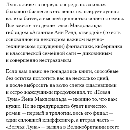
Луны» живет в первую очередь по законам
большого бизнеса: в его венах пульсирует лунная
валюта битси, а высшей ценностью остается семья.
Все вместе это делает эпос Макдональда
гибридом «Атланта» Айн Рэнд, «твердой» (то есть
основанной на некотором важном научно-
техническом допущении) фантастики, киберпанка
и классической семейной саги — диковинным
и совершенно неотразимым.
Если вам давно не попадались книги, способные
без остатка поглотить вас на несколько дней,
а после выбросить на волю слегка ошалевшими
и остро жаждущими продолжения, то «Новая
Луна» Йена Макдональда — именно то, что вам
нужно. Но не предупредить будет нечестно:
роман — первый в трилогии, весь его финал —
один сплошной клиффхэнгер, а вторая часть —
«Волчья Луна» — вышла в Великобритании всего