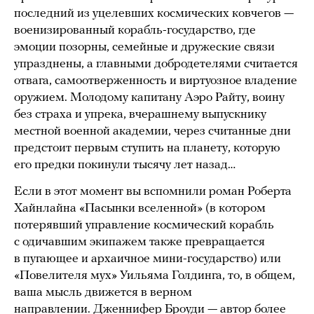
последний из уцелевших космических ковчегов —
военизированный корабль-государство, где
эмоции позорны, семейные и дружеские связи
упразднены, а главными добродетелями считается
отвага, самоотверженность и виртуозное владение
оружием. Молодому капитану Аэро Райту, воину
без страха и упрека, вчерашнему выпускнику
местной военной академии, через считанные дни
предстоит первым ступить на планету, которую
его предки покинули тысячу лет назад…
Если в этот момент вы вспомнили роман Роберта
Хайнлайна «Пасынки вселенной» (в котором
потерявший управление космический корабль
с одичавшим экипажем также превращается
в пугающее и архаичное мини-государство) или
«Повелителя мух» Уильяма Голдинга, то, в общем,
ваша мысль движется в верном
направлении. Дженнифер Броуди — автор более