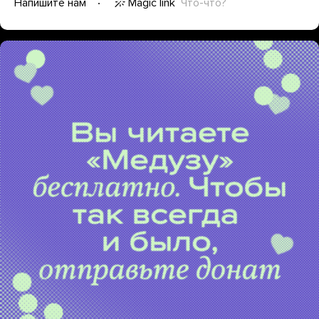
Magic link
Что-что?
Напишите нам