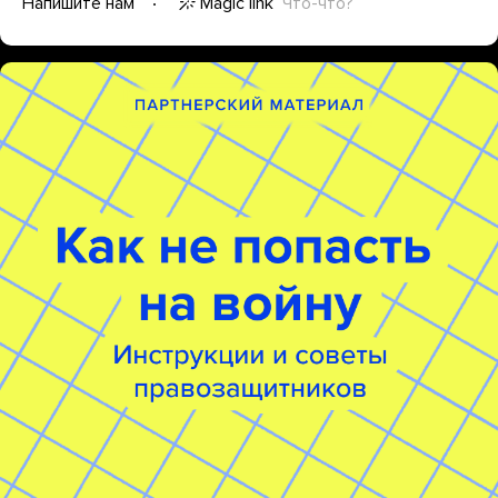
Magic link
Что-что?
Напишите нам