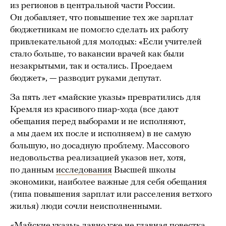
из регионов в центральной части России.
Он добавляет, что повышение тех же зарплат
бюджетникам не помогло сделать их работу
привлекательной для молодых: «Если учителей
стало больше, то вакансии врачей как были
незакрытыми, так и остались. Проедаем
бюджет», — разводит руками депутат.
За пять лет «майские указы» превратились для
Кремля из красивого пиар-хода (все дают
обещания перед выборами и не исполняют,
а мы даем их после и исполняем) в не самую
большую, но досадную проблему. Массового
недовольства реализацией указов нет, хотя,
по данным
исследования
Высшей школы
экономики, наиболее важные для себя обещания
(типа повышения зарплат или расселения ветхого
жилья) люди сочли неисполненными.
«Майские указы» давно уже не главная повестка