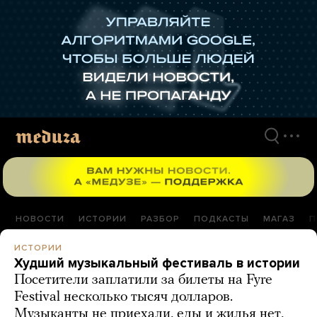
Перейти
к
материалам
НОВОСТИ
ИСТОРИИ
РАЗБОР
ПОДКАСТЫ
МАГАЗ
П
ИСТОРИИ
Худший музыкальный фестиваль в истории
Посетители заплатили за билеты на Fyre
Festival несколько тысяч долларов.
Музыканты не приехали, еды и жилья нет,