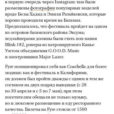
в первую очередь через Instagram: там были
размещены
фотографии
популярных моделей
вроде Белы Хадид и Эмили Ратайковски, которые
хорошо проводили время на Багамах.
Предполагалось, что фестиваль пройдет на одном
из островов багамского района Эксума;
хедлайнерами должны были стать поп-панки
Blink-182, рэперы из патронируемого Канье
Уэстом объединения G.O.O.D. Music
и электронщики Major Lazer.
Fyre позиционировал себя как Coachella для более
модных: как и фестиваль в Калифорнии,
он должен был пройти дважды с одним и тем же
составом на двух подряд выходных (с 28
по 30 апреля и с 5 по 7 мая); при этом
посетителям обещали не только музыку,
но и люксовое размещение и еду ресторанного
качества. Билеты на Fyre стоили от 1500