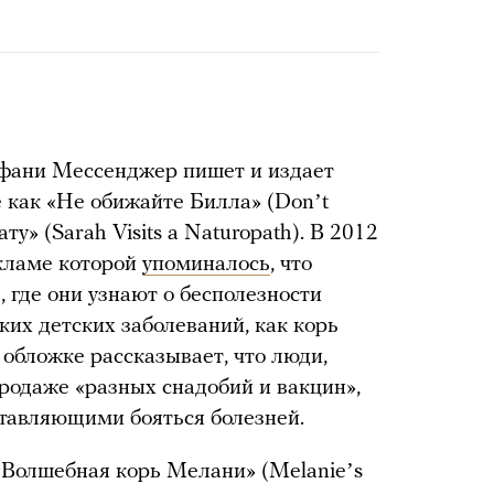
фани Мессенджер пишет и издает
е как «Не обижайте Билла» (Donʼt
ату» (Sarah Visits a Naturopath). В 2012
екламе которой
упоминалось
, что
 где они узнают о бесполезности
аких детских заболеваний, как корь
 обложке рассказывает, что люди,
родаже «разных снадобий и вакцин»,
тавляющими бояться болезней.
«Волшебная корь Мелани» (Melanieʼs