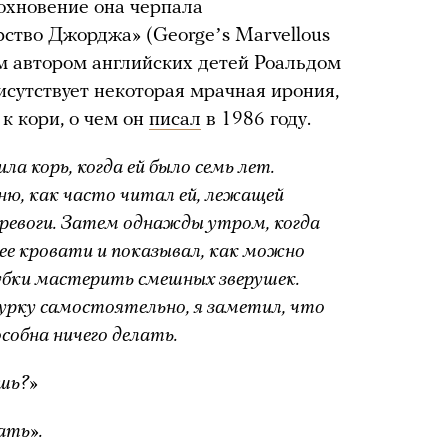
дохновение она черпала
ство Джорджа» (Georgeʼs Marvellous
 автором английских детей Роальдом
сутствует некоторая мрачная ирония,
к кори, о чем он
писал
в 1986 году.
а корь, когда ей было семь лет.
мню, как часто читал ей, лежащей
тревоги. Затем однажды утром, когда
 ее кровати и показывал, как можно
убки мастерить смешных зверушек.
гурку самостоятельно, я заметил, что
особна ничего делать.
ешь?»
ать».