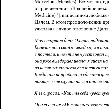
Marvelous Measles). Возможно, в
в произведении «Волшебное лекар
Medicine)
*
, написанном любимым
Далем. В этом предположении при
учитывая личное отношение Даля 
Моя старшая дочь Оливия подхватил
Болезнь шла своим чередом, и я по
в постели, и почти не чувствовал 
она уже выздоравливала, я сидел на
из цветных ершиков для чистки тр
Когда она попробовала сделать фи
пальцы ее не слушаются и она не сп
Я ее спросил: «Как ты себя чувству
Она сказала: «Мне очень хочется сп