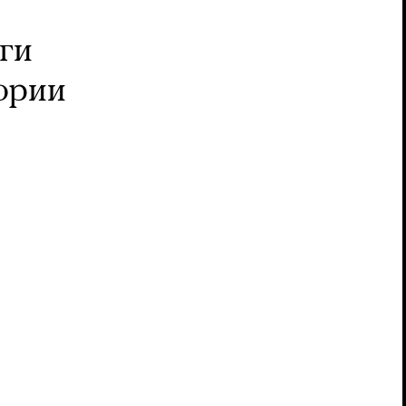
ги
ории