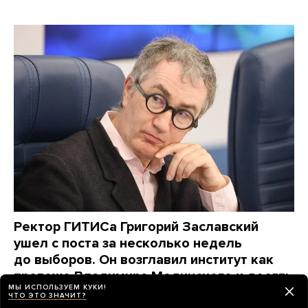
Ректор ГИТИСа Григорий Заславский
ушел с поста за несколько недель
до выборов. Он возглавил институт как
протеже Владимира Мединского и десять
МЫ ИСПОЛЬЗУЕМ КУКИ!
лет старался нравиться власти
ЧТО ЭТО ЗНАЧИТ?