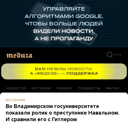
Перейти
к
материалам
НОВОСТИ
ИСТОРИИ
РАЗБОР
ПОДКАСТЫ
МАГАЗ
П
ИСТОРИИ
Во Владимирском госуниверситете
показали ролик о преступнике Навальном.
И сравнили его с Гитлером