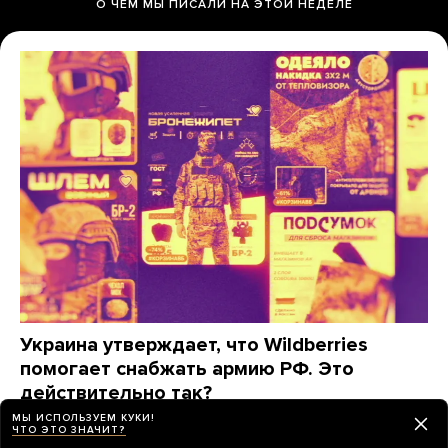
О ЧЕМ МЫ ПИСАЛИ НА ЭТОЙ НЕДЕЛЕ
Украина утверждает, что Wildberries
помогает снабжать армию РФ. Это
действительно так?
«Медуза» изучила, какие товары заказывают для
МЫ ИСПОЛЬЗУЕМ КУКИ!
ЧТО ЭТО ЗНАЧИТ?
фронта на маркетплейсах (спойлер: даже