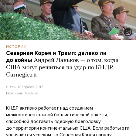
ИСТОРИИ
Северная Корея и Трамп: далеко ли
до войны
Андрей Ланьков — о том, когда
США могут решиться на удар по КНДР.
Carnegie.ru
09:45, 17 апреля 2017
Источник:
Meduza
КНДР активно работает над созданием
межконтинентальной баллистической ракеты,
способной доставить ядерную боеголовку
до территории континентальных США. Если работы эти
увенчаются успехом, то Северная Корея наряду