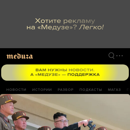
Перейти
к
материалам
НОВОСТИ
ИСТОРИИ
РАЗБОР
ПОДКАСТЫ
МАГАЗ
П