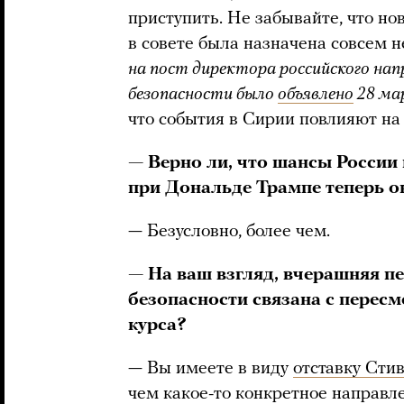
приступить. Не забывайте, что но
в совете была назначена совсем н
на пост директора российского нап
безопасности было
объявлено
28 ма
что события в Сирии повлияют на т
— Верно ли, что шансы России
при Дональде Трампе теперь о
— Безусловно, более чем.
— На ваш взгляд, вчерашняя п
безопасности связана с перес
курса?
— Вы имеете в виду
отставку Сти
чем какое-то конкретное направл