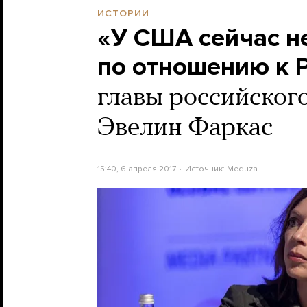
ИСТОРИИ
«У США сейчас н
по отношению к 
главы российског
Эвелин Фаркас
15:40, 6 апреля 2017
Источник:
Meduza