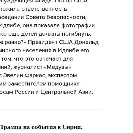
осуждающей Асада. Посол США
ложила ответственность
аседании Совета безопасности,
Идлибе, она показала фотографии
ько еще детей должны погибнуть,
се равно?» Президент США Дональд
 мирного населения в Идлибе его
том, что это означает для
ний, журналист «Медузы»
с Эвелин Фаркас, экспертом
шим заместителем помощника
сам России и Центральной Азии.
Трампа на события в Сирии.