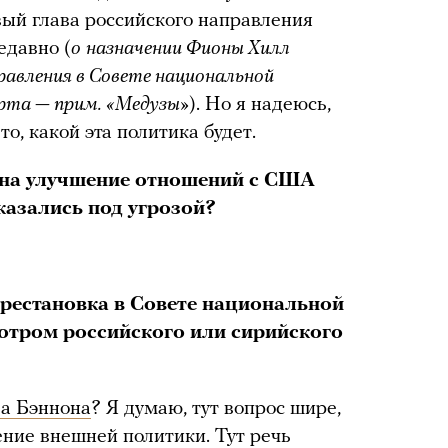
вый глава российского направления
едавно (
о
назначении Фионы Хилл
равления в Совете национальной
рта — прим. «Медузы»
). Но я надеюсь,
о, какой эта политика будет.
 на улучшение отношений с США
казались под угрозой?
ерестановка в Совете национальной
мотром российского или сирийского
ва Бэннона
? Я думаю, тут вопрос шире,
ение внешней политики. Тут речь