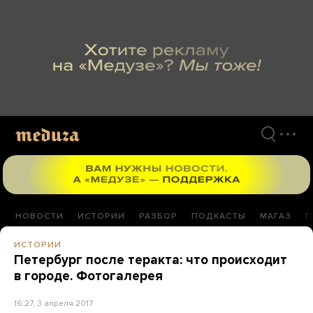
Перейти
к
материалам
НОВОСТИ
ИСТОРИИ
РАЗБОР
ПОДКАСТЫ
МАГАЗ
П
ИСТОРИИ
Петербург после теракта: что происходит
в городе. Фотогалерея
16:27, 3 апреля 2017