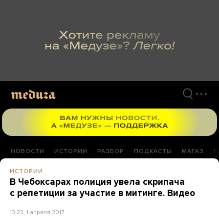
Перейти
к
материалам
НОВОСТИ
ИСТОРИИ
РАЗБОР
ПОДКАСТЫ
МАГАЗ
П
ИСТОРИИ
В Чебоксарах полиция увела скрипача
с репетиции за участие в митинге. Видео
13:23, 1 апреля 2017