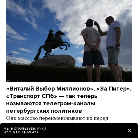
«Виталий Выбор Миллионов», «За Питер»,
«Транспорт СПб» — так теперь
называются телеграм-каналы
петербургских политиков
Они массово переименовывают их перед
выборами. А спикер заксобрания даже удалил
МЫ ИСПОЛЬЗУЕМ КУКИ!
канал в «Максе» (Почему? Никто не понимает)
ЧТО ЭТО ЗНАЧИТ?