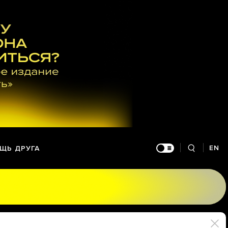
EN
ЩЬ ДРУГА