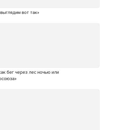
 выглядим вот так»
ак бег через лес ночью или
росоюза»