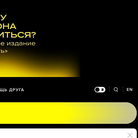
EN
ЩЬ ДРУГА