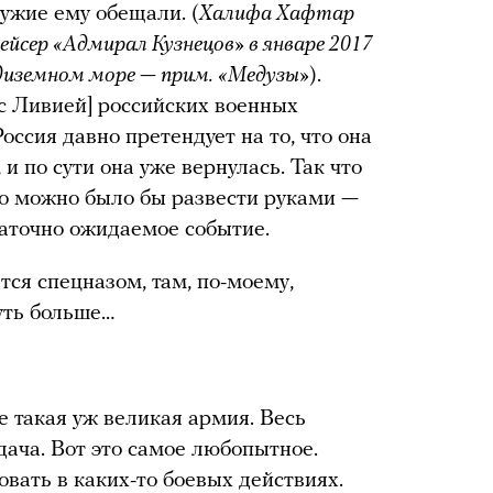
ужие ему обещали. (
Халифа Хафтар
ейсер «Адмирал Кузнецов» в январе 2017
редиземном море — прим. «Медузы»
).
 с Ливией] российских военных
оссия давно претендует на то, что она
и по сути она уже вернулась. Так что
чего можно было бы развести руками —
статочно ожидаемое событие.
ется спецназом, там, по-моему,
чуть больше…
е такая уж великая армия. Весь
дача. Вот это самое любопытное.
овать в каких-то боевых действиях.