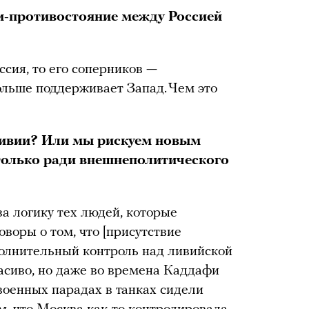
и-противостояние между Россией
сия, то его соперников —
ольше поддерживает Запад. Чем это
Ливии? Или мы рискуем новым
олько ради внешнеполитического
за логику тех людей, которые
воры о том, что [присутствие
полнительный контроль над ливийской
расиво, но даже во времена Каддафи
военных парадах в танках сидели