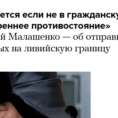
ется если не в гражданс
треннее противостояние»
й Малашенко — об отправ
ых на ливийскую границу