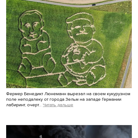
Фермер Бенедикт Люнеманн вырезал на своем кукурузном
поле неподалеку от города Зельм на западе Германии
лабиринт, очерт…
Читать дальше
Martin Meissner / AP / Scanpix / LETA