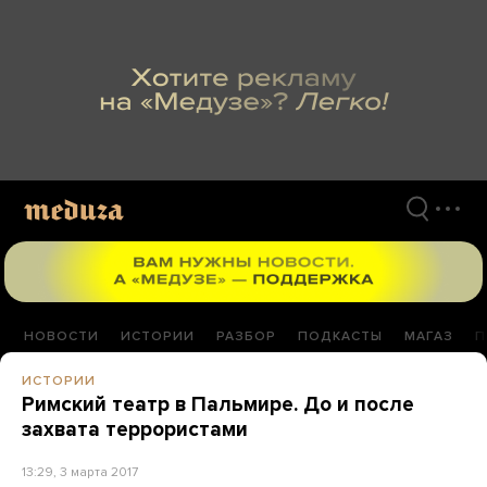
Перейти
к
материалам
НОВОСТИ
ИСТОРИИ
РАЗБОР
ПОДКАСТЫ
МАГАЗ
П
ИСТОРИИ
Римский театр в Пальмире. До и после
захвата террористами
13:29, 3 марта 2017