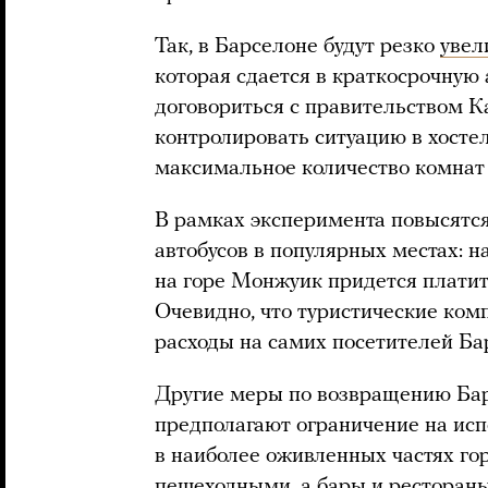
Так, в Барселоне будут резко
увел
которая сдается в краткосрочную 
договориться с правительством К
контролировать ситуацию в хосте
максимальное количество комнат 
В рамках эксперимента повысятся
автобусов в популярных местах: н
на горе Монжуик придется платить 
Очевидно, что туристические ком
расходы на самих посетителей Ба
Другие меры по возвращению Ба
предполагают ограничение на исп
в наиболее оживленных частях го
пешеходными, а бары и рестораны