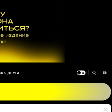
EN
ЩЬ ДРУГА