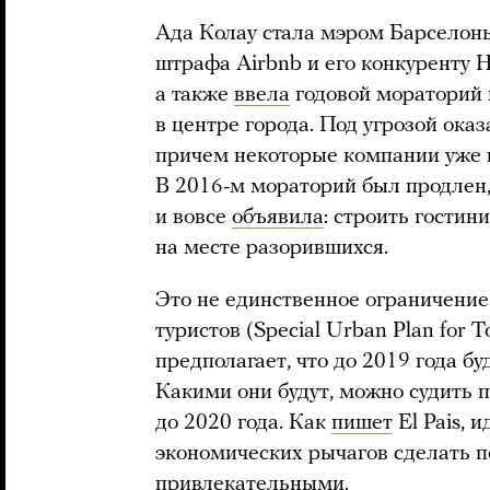
Ада Колау стала мэром Барселоны
штрафа Airbnb и его конкуренту 
а также
ввела
годовой мораторий 
в центре города. Под угрозой ока
причем некоторые компании уже 
В 2016-м мораторий был продлен,
и вовсе
объявила
: строить гости
на месте разорившихся.
Это не единственное ограничени
туристов (Special Urban Plan for 
предполагает, что до 2019 года б
Какими они будут, можно судить п
до 2020 года. Как
пишет
El Pais, 
экономических рычагов сделать п
привлекательными.