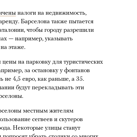
ичены
налоги на недвижимость,
аренду. Барселона также пытается
аталонии, чтобы городу разрешили
лах — например, указывать
на этаже.
 цены на парковку для туристических
апример, за остановку у фонтанов
не 4,5 евро, как раньше, а 35.
пании будут перекладывать эти
рселоны.
рселоны местным жителям
ользование сегвеев и скутеров
рода. Некоторые улицы станут
 попросят убрать столики со многих