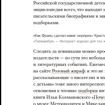
Российской государственной детс
энциклопедия всего, что выходит 
писательскими биографиями и м
подборками.
«Как Франц сделал маме сюрприз». Крист
«Папмамбук» — Интернет-журнал для тех, 
Следить за новинками можно прос
издательств — по сути это небол
и литературных событиях. Ежемес
на сайте
Розовый жираф
: и это н
рассказывающие о писателях и их
с детьми» тоже много интересног
отношения к чтению:
подборки
инт
книги Ильи Колмановского
«Поче
о музее Метрополитен и Микелан