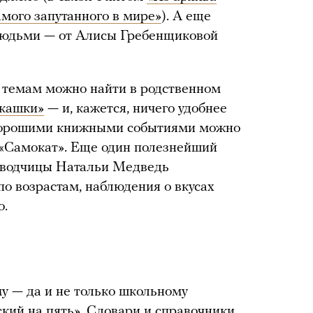
амого запутанного в мире»
). А еще
людьми — от Алисы Гребенщиковой
и темам можно найти в родственном
кашки»
— и, кажется, ничего удобнее
 хорошими книжными событиями можно
«Самокат». Еще один полезнейший
реводчицы Натальи Медведь
 по возрастам, наблюдения о вкусах
о.
у — да и не только школьному
ский на пять»
. Словари и справочники,