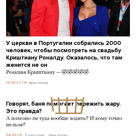
У церкви в Португалии собрались 2000
человек, чтобы посмотреть на свадьбу
Криштиану Роналду. Оказалось, что там
женится не он
Реакция Криштиану — 🤣🤣🤣🤣🤣
день назад
НОВОСТИ
Говорят, баня помогает пережить жару.
Это правда?
А полезно ли туда вообще ходить? И кому точно
нельзя?
9 карточек
день назад
РАЗБОР