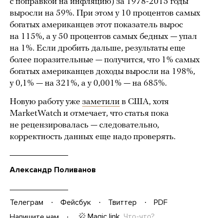
с поправкой на инфляцию) за 1978-2015 годы
выросли на 59%. При этом у 10 процентов самых
богатых американцев этот показатель вырос
на 115%, а у 50 процентов самых бедных — упал
на 1%. Если дробить дальше, результаты еще
более поразительные — получится, что 1% самых
богатых американцев доходы выросли на 198%,
у 0,1% — на 321%, а у 0,001% — на 685%.
Новую работу уже
заметили
в США, хотя
MarketWatch и отмечает, что статья пока
не рецензировалась — следовательно,
корректность данных еще надо проверять.
Александр Поливанов
Телеграм
Фейсбук
Твиттер
PDF
Magic link
Что-что?
Напишите нам