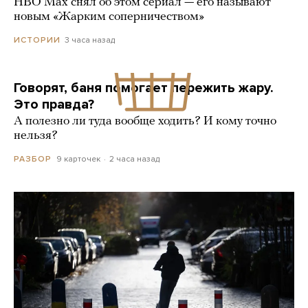
HBO Max снял об этом сериал — его называют
новым «Жарким соперничеством»
3 часа назад
ИСТОРИИ
Говорят, баня помогает пережить жару.
Это правда?
А полезно ли туда вообще ходить? И кому точно
нельзя?
9 карточек
2 часа назад
РАЗБОР