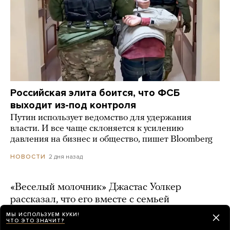
Российская элита боится, что ФСБ
выходит из-под контроля
Путин использует ведомство для удержания
власти. И все чаще склоняется к усилению
давления на бизнес и общество, пишет Bloomberg
2 дня назад
НОВОСТИ
«Веселый молочник» Джастас Уолкер
рассказал, что его вместе с семьей
собираются выдворить из России
МЫ ИСПОЛЬЗУЕМ КУКИ!
ЧТО ЭТО ЗНАЧИТ?
2 дня назад