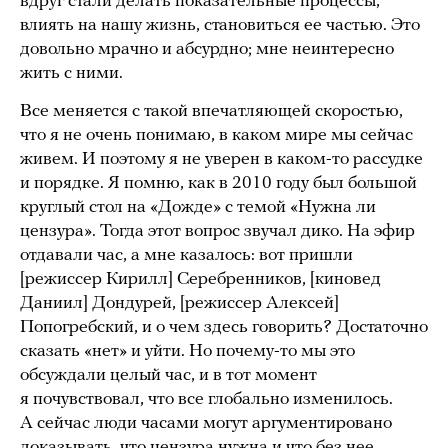
вдруг стали делать показательные процессы,
влиять на нашу жизнь, становиться ее частью. Это
довольно мрачно и абсурдно; мне неинтересно
жить с ними.
Все меняется с такой впечатляющей скоростью,
что я не очень понимаю, в каком мире мы сейчас
живем. И поэтому я не уверен в каком-то рассудке
и порядке. Я помню, как в 2010 году был большой
круглый стол на «Дожде» с темой «Нужна ли
цензура». Тогда этот вопрос звучал дико. На эфир
отдавали час, а мне казалось: вот пришли
[режиссер Кирилл] Серебренников, [киновед
Даниил] Дондурей, [режиссер Алексей]
Попогребский, и о чем здесь говорить? Достаточно
сказать «нет» и уйти. Но почему-то мы это
обсуждали целый час, и в тот момент
я почувствовал, что все глобально изменилось.
А сейчас люди часами могут аргументировано
доказывать, что цензура нужна и что без нее