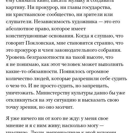
ему снимать кино, писать музыку и создавать
картину. Ни прокурор, ни главы государства,
ни христианское сообщество, ни зрители или
слушатели. Независимость художника — это его
абсолютное право, которое имеет
конституционные основания. Когда я слушаю, что
говорит Поклонская, мне становится странно, что
это прокурор и член законодательного собрания.
Уровень безграмотности на такой высоте, что
я не понимаю, как этот человек может выполнять
какие-то обязанности. Появилось огромное
количество людей, которые разрешили себе судить
о чем-то. И не просто судить, но запрещать,
уничтожать. Министерству культуры давно бы уже
откликнуться на эту ситуацию и высказать свою
точку зрения, но оно молчит.
Я уже ничего ни от кого не жду: у меня свое
мнение и я с ним живу; насколько могу —
участвую. Люди, непричастные к этой истории