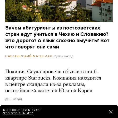
Зачем абитуриенты из постсоветских
стран едут учиться в Чехию и Словакию?
Это дорого? А язык сложно выучить? Вот
что говорят они сами
7 дней назад
ПАРТНЕРСКИЙ МАТЕРИАЛ
Полиция Сеула провела обыски в штаб-
квартире Starbucks. Компания находится
в центре скандала из-за рекламы,
оскорбившей жителей Южной Кореи
день назад
МЫ ИСПОЛЬЗУЕМ КУКИ!
ЧТО ЭТО ЗНАЧИТ?
«Прямые убытки — миллиарды гривен».