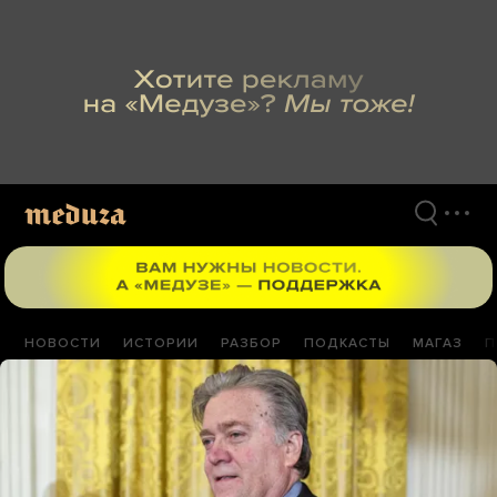
Перейти
к
материалам
НОВОСТИ
ИСТОРИИ
РАЗБОР
ПОДКАСТЫ
МАГАЗ
П