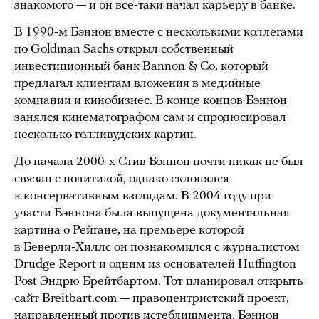
знакомого — и он все-таки начал карьеру в банке.
В 1990-м Бэннон вместе с несколькими коллегами
по Goldman Sachs открыл собственный
инвестиционный банк Bannon & Co, который
предлагал клиентам вложения в медийные
компании и кинобизнес. В конце концов Бэннон
занялся кинематографом сам и спродюсировал
несколько голливудских картин.
До начала 2000-х Стив Бэннон почти никак не был
связан с политикой, однако склонялся
к консервативным взглядам. В 2004 году при
участи Бэннона была выпущена документальная
картина о Рейгане, на премьере которой
в Беверли-Хиллс он познакомился с журналистом
Drudge Report и одним из основателей Huffington
Post Эндрю Брейтбартом. Тот планировал открыть
сайт Breitbart.com — правоцентристский проект,
направленный против истеблишмента. Бэннон