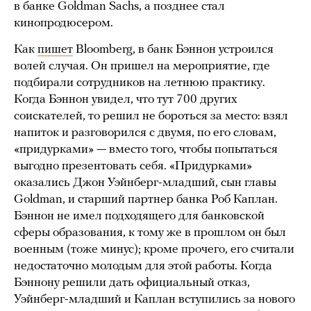
в банке Goldman Sachs, а позднее стал
кинопродюсером.
Как
пишет
Bloomberg, в банк Бэннон устроился
волей случая. Он пришел на мероприятие, где
подбирали сотрудников на летнюю практику.
Когда Бэннон увидел, что тут 700 других
соискателей, то решил не бороться за место: взял
напиток и разговорился с двумя, по его словам,
«придурками» — вместо того, чтобы попытаться
выгодно презентовать себя. «Придурками»
оказались Джон Уэйнберг-младший, сын главы
Goldman, и старший партнер банка Роб Каплан.
Бэннон не имел подходящего для банковской
сферы образования, к тому же в прошлом он был
военным (тоже минус); кроме прочего, его считали
недостаточно молодым для этой работы. Когда
Бэннону решили дать официальный отказ,
Уэйнберг-младший и Каплан вступились за нового