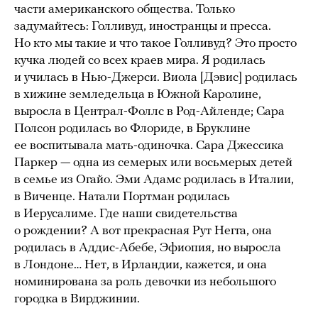
части американского общества. Только
задумайтесь: Голливуд, иностранцы и пресса.
Но кто мы такие и что такое Голливуд? Это просто
кучка людей со всех краев мира. Я родилась
и училась в Нью-Джерси. Виола [Дэвис] родилась
в хижине земледельца в Южной Каролине,
выросла в Централ-Фоллс в Род-Айленде; Сара
Полсон родилась во Флориде, в Бруклине
ее воспитывала мать-одиночка. Сара Джессика
Паркер — одна из семерых или восьмерых детей
в семье из Огайо. Эми Адамс родилась в Италии,
в Виченце. Натали Портман родилась
в Иерусалиме. Где наши свидетельства
о рождении? А вот прекрасная Рут Негга, она
родилась в Аддис-Абебе, Эфиопия, но выросла
в Лондоне… Нет, в Ирландии, кажется, и она
номинирована за роль девочки из небольшого
городка в Вирджинии.