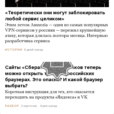
«Теоретически они могут заблокировать
любой сервис целиком»
Этим летом Amnezia — один из самых популярных
VPN-сервисов у россиян — пережил крупнейшую
атаку, которая длилась полтора месяца. Интервью
разработчика сервиса
6 дней назад
ИСТОРИИ
Сайты «Сбера» и других банков теперь
можно открыть только в российских
браузерах. Это опасно? И какой браузер
выбрать?
Короткая инструкция для тех, кто опасается
переходить на продукты «Яндекса» и VK
3 карточки
4 дня назад
РАЗБОР