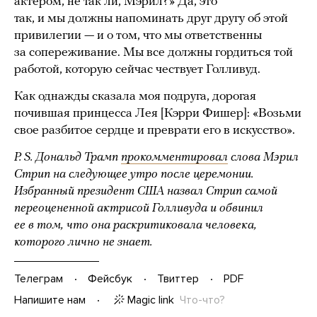
актером, не так ли, Мэрил?» Да, это
так, и мы должны напоминать друг другу об этой
привилегии — и о том, что мы ответственны
за сопереживание. Мы все должны гордиться той
работой, которую сейчас чествует Голливуд.
Как однажды сказала моя подруга, дорогая
почившая принцесса Лея [Кэрри Фишер]: «Возьми
свое разбитое сердце и преврати его в искусство».
P. S. Дональд Трамп
прокомментировал
слова Мэрил
Стрип на следующее утро после церемонии.
Избранный президент США назвал Стрип самой
переоцененной актрисой Голливуда и обвинил
ее в том, что она раскритиковала человека,
которого лично не знает.
Телеграм
Фейсбук
Твиттер
PDF
Magic link
Что-что?
Напишите нам