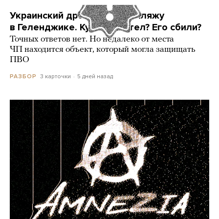
Украинский дрон попал по пляжу
в Геленджике. Куда он летел? Его сбили?
Точных ответов нет. Но недалеко от места
ЧП находится объект, который могла защищать
ПВО
3 карточки
5 дней назад
РАЗБОР