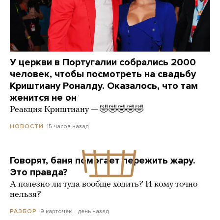
У церкви в Португалии собрались 2000
человек, чтобы посмотреть на свадьбу
Криштиану Роналду. Оказалось, что там
женится не он
Реакция Криштиану — 🤣🤣🤣🤣🤣
15 часов назад
НОВОСТИ
Говорят, баня помогает пережить жару.
Это правда?
А полезно ли туда вообще ходить? И кому точно
нельзя?
9 карточек
день назад
РАЗБОР