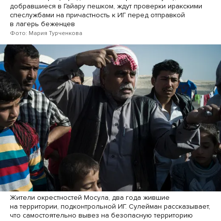
добравшиеся в Гайару пешком, ждут проверки иракскими
спеслужбами на причастность к ИГ перед отправкой
в лагерь беженцев
Фото: Мария Турченкова
Жители окрестностей Мосула, два года жившие
на территории, подконтрольной ИГ. Сулейман рассказывает,
что самостоятельно вывез на безопасную территорию