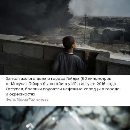
Балкон жилого дома в городе Гайара (60 километров
от Мосула). Гайара была отбита у ИГ в августе 2016 года.
Отступая, боевики подожгли нефтяные колодцы в городе
и окрестностях
Фото: Мария Турченкова