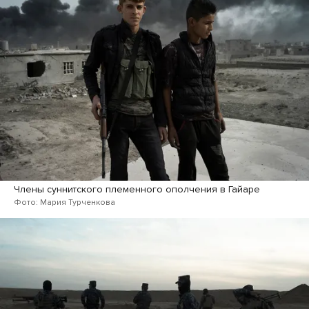
Члены суннитского племенного ополчения в Гайаре
Фото: Мария Турченкова