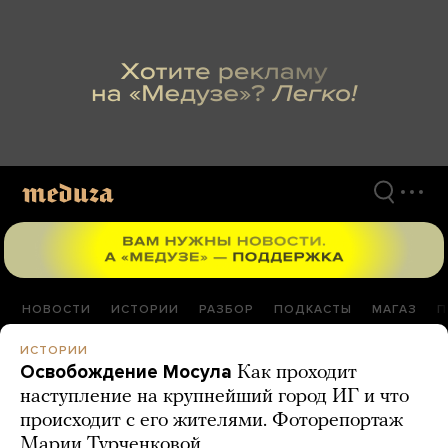
Перейти
к
материалам
НОВОСТИ
ИСТОРИИ
РАЗБОР
ПОДКАСТЫ
МАГАЗ
П
ИСТОРИИ
Освобождение Мосула
Как проходит
наступление на крупнейший город ИГ и что
происходит с его жителями. Фоторепортаж
Марии Турченковой