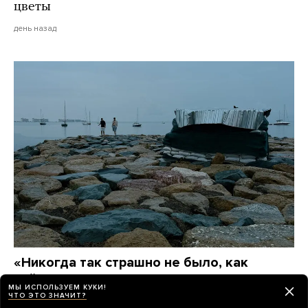
цветы
день назад
«Никогда так страшно не было, как
сейчас»
МЫ ИСПОЛЬЗУЕМ КУКИ!
Лето 2026 года в Крыму. Вот каким его запомнят
ЧТО ЭТО ЗНАЧИТ?