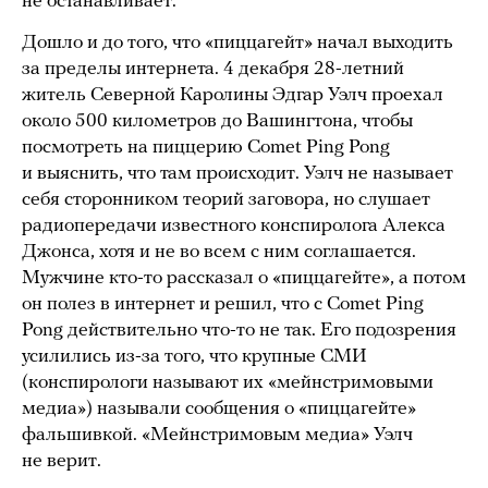
не останавливает.
Дошло и до того, что «пиццагейт» начал выходить
за пределы интернета. 4 декабря 28-летний
житель Северной Каролины Эдгар Уэлч проехал
около 500 километров до Вашингтона, чтобы
посмотреть на пиццерию Comet Ping Pong
и выяснить, что там происходит. Уэлч не называет
себя сторонником теорий заговора, но слушает
радиопередачи известного конспиролога Алекса
Джонса, хотя и не во всем с ним соглашается.
Мужчине кто-то рассказал о «пиццагейте», а потом
он полез в интернет и решил, что с Comet Ping
Pong действительно что-то не так. Его подозрения
усилились из-за того, что крупные СМИ
(конспирологи называют их «мейнстримовыми
медиа») называли сообщения о «пиццагейте»
фальшивкой. «Мейнстримовым медиа» Уэлч
не верит.