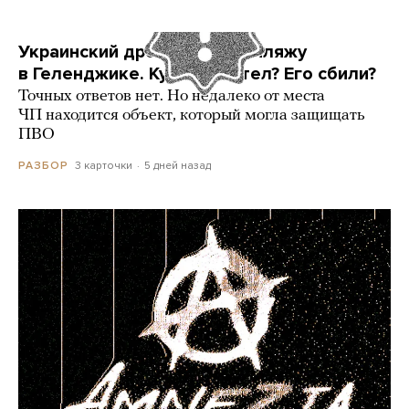
Украинский дрон попал по пляжу
в Геленджике. Куда он летел? Его сбили?
Точных ответов нет. Но недалеко от места
ЧП находится объект, который могла защищать
ПВО
3 карточки
5 дней назад
РАЗБОР