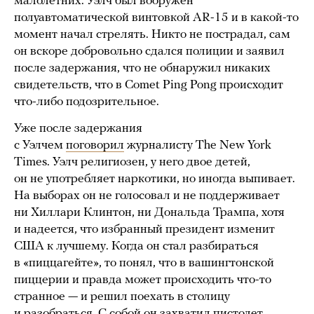
малолетних. Уэлч был вооружен
полуавтоматической винтовкой AR-15 и в какой-то
момент начал стрелять. Никто не пострадал, сам
он вскоре добровольно сдался полиции и заявил
после задержания, что не обнаружил никаких
свидетельств, что в Comet Ping Pong происходит
что-либо подозрительное.
Уже после задержания
с Уэлчем
поговорил
журналисту The New York
Times. Уэлч религиозен, у него двое детей,
он не употребляет наркотики, но иногда выпивает.
На выборах он не голосовал и не поддерживает
ни Хиллари Клинтон, ни Дональда Трампа, хотя
и надеется, что избранный президент изменит
США к лучшему. Когда он стал разбираться
в «пиццагейте», то понял, что в вашингтонской
пиццерии и правда может происходить что-то
странное — и решил поехать в столицу
и разобраться. С собой он захватил пистолет