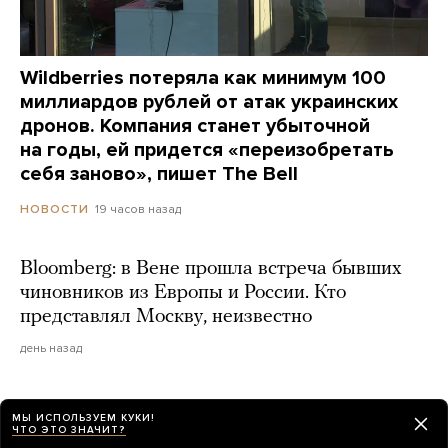
Wildberries потеряла как минимум 100
миллиардов рублей от атак украинских
дронов. Компания станет убыточной
на годы, ей придется «переизобретать
себя заново», пишет The Bell
19 часов назад
НОВОСТИ
Bloomberg: в Вене прошла встреча бывших
чиновников из Европы и России. Кто
представлял Москву, неизвестно
день назад
Евросоюз прекратил предоставлять
МЫ ИСПОЛЬЗУЕМ КУКИ!
временную защиту новоприбывшим
ЧТО ЭТО ЗНАЧИТ?