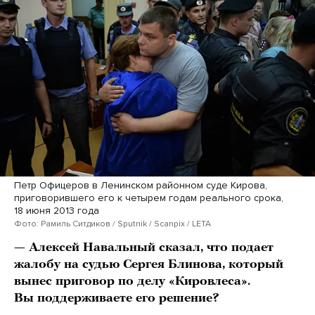
Петр Офицеров в Ленинском районном суде Кирова,
приговорившего его к четырем годам реального срока,
18 июня 2013 года
Фото: Рамиль Ситдиков / Sputnik / Scanpix / LETA
— Алексей Навальный сказал, что подает
жалобу на судью Сергея Блинова, который
вынес приговор по делу «Кировлеса».
Вы поддерживаете его решение?