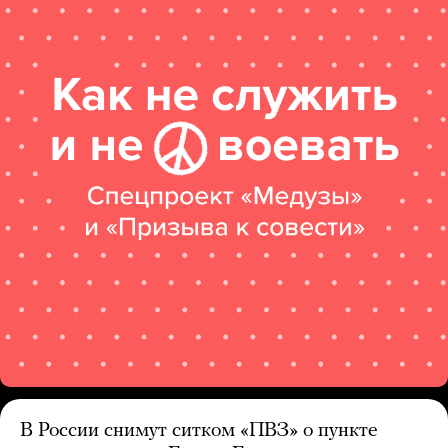
В России снимут ситком «ПВЗ» о пункте