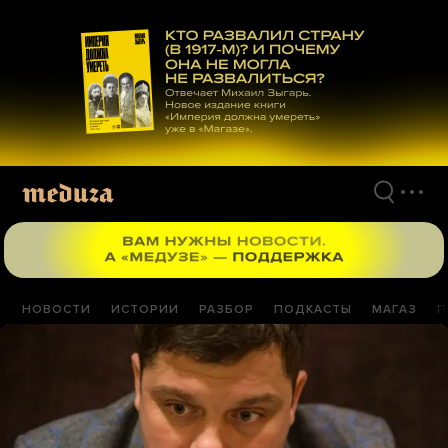
Перейти
к
материалам
НОВОСТИ
ИСТОРИИ
РАЗБОР
ПОДКАСТЫ
МАГАЗ
П