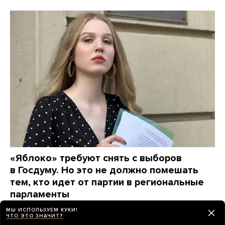
«Яблоко» требуют снять с выборов
в Госдуму. Но это не должно помешать
тем, кто идет от партии в региональные
парламенты
В Петербурге в заксобрание баллотируется 21-
МЫ ИСПОЛЬЗУЕМ КУКИ!
летняя Марина Песляк. Она «искала любые
ЧТО ЭТО ЗНАЧИТ?