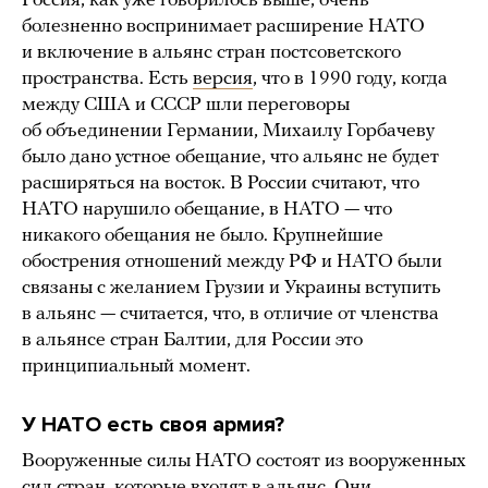
Россия, как уже говорилось выше, очень
болезненно воспринимает расширение НАТО
и включение в альянс стран постсоветского
пространства. Есть
версия
, что в 1990 году, когда
между США и СССР шли переговоры
об объединении Германии, Михаилу Горбачеву
было дано устное обещание, что альянс не будет
расширяться на восток. В России считают, что
НАТО нарушило обещание, в НАТО — что
никакого обещания не было. Крупнейшие
обострения отношений между РФ и НАТО были
связаны с желанием Грузии и Украины вступить
в альянс — считается, что, в отличие от членства
в альянсе стран Балтии, для России это
принципиальный момент.
У НАТО есть своя армия?
Вооруженные силы НАТО состоят из вооруженных
сил стран, которые входят в альянс. Они