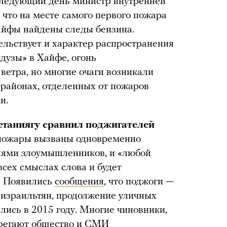
следующий день министр внутренней
 что на месте самого первого пожара
Хайфы найдены следы бензина.
ельствует и характер распространения
дузы» в Хайфе, огонь
ветра, но многие очаги возникали
в районах, отделенных от пожаров
и.
таниягу сравнил поджигателей
 пожары вызваны одновременно
иями злоумышленников, и «любой
всех смыслах слова и будет
. Появились
сообщения
, что поджоги —
 израильтян, продолжение уличных
лись в 2015 году. Многие чиновники,
ерегают общество и СМИ