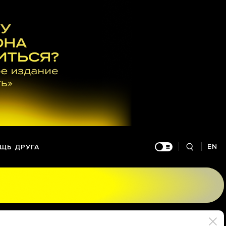
EN
ЩЬ ДРУГА