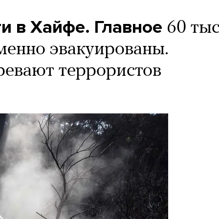
и в Хайфе. Главное
60 ты
менно эвакуированы.
ревают террористов