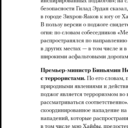
инспирированных поджогов»; на 
безопасности Гилад Эрдан сказал,
в городе Зихрон-Яаков к югу от 
В пользу версии о поджоге свидет
огня: по словам собеседников «Ме
распространялся по направлению 
в других местах — в том числе и 
широкими асфальтовыми дорогам
Премьер-министр Биньямин Не
с террористами.
По его словам,
природными явлениями и действ
поджог является терроризмом во 
рассматриваться соответственно»
скоординированное нападение на
нападений, которые распространи
в том числе мэр Хайфы, предост