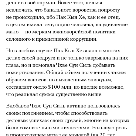
денег в свой карман. Более того, нельзя
исключать, что банального воровства попросту
не происходило, ибо Пак Кын Хе, как и ее отец,
в целом имела репутацию человека, на удивление
мало — по меркам южнокорейской политики —
склонного к примитивной коррупции.
Но в любом случае Пак Кын Хе знала о многих
делах своей подруги и не только закрывала на них
глаза, но и помогала Чхве Сун Силь добывать
пожертвования. Общий объем полученных таким
образом взносов, по выявленным эпизодам,
составляет около $100 млн, но вполне возможно,
что реальная сумма существенно выше.
Вдобавок Чхве Сун Силь активно пользовалась
своим положением, чтобы способствовать
деловым успехам своих друзей, многие из которых
были сомнительными личностями. Большую роль
в происходящем играл ее молодой (на 20 лет