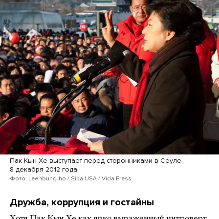
Пак Кын Хе выступает перед сторонниками в Сеуле.
8 декабря 2012 года
Фото: Lee Young-ho / Sipa USA / Vida Press
Дружба, коррупция и гостайны
Хотя Пак Кын Хе как ярко выраженный интроверт