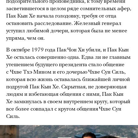
подозрительного проповедника, к тому времени
засветившегося в целом ряде сомнительных афер,
Пак Кын Хе начала голодовку, требуя от отца
остановить расследование. Железный генерал
уступил любимой дочери, которая была не менее
упряма, чем он.
В октябре 1979 года Пак Чон Хи убили, и Пак Кын
Хе осталась совершенно одна. Едва ли не главным
утешением будущего президента стало общение
с Чхве Тхэ Мином и его дочерью Чхве Сун Силь,
которая всю жизнь оставалась ближайшей личной
подругой Пак Кын Хе. Скрытная, не доверяющая
людям и избегающая общения с ними, Пак Кын
Хе замкнулась в своем внутреннем кругу, который
все более совпадал с кругом общения Чхве Сун
Силь.