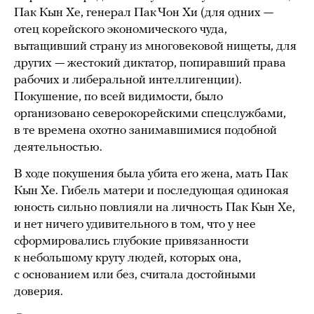
Пак Кын Хе, генерал Пак Чон Хи (для одних —
отец корейского экономического чуда,
вытащивший страну из многовековой нищеты, для
других — жестокий диктатор, попиравший права
рабочих и либеральной интеллигенции).
Покушение, по всей видимости, было
организовано северокорейскими спецслужбами,
в те времена охотно занимавшимися подобной
деятельностью.
В ходе покушения была убита его жена, мать Пак
Кын Хе. Гибель матери и последующая одинокая
юность сильно повлияли на личность Пак Кын Хе,
и нет ничего удивительного в том, что у нее
сформировались глубокие привязанности
к небольшому кругу людей, которых она,
с основанием или без, считала достойными
доверия.