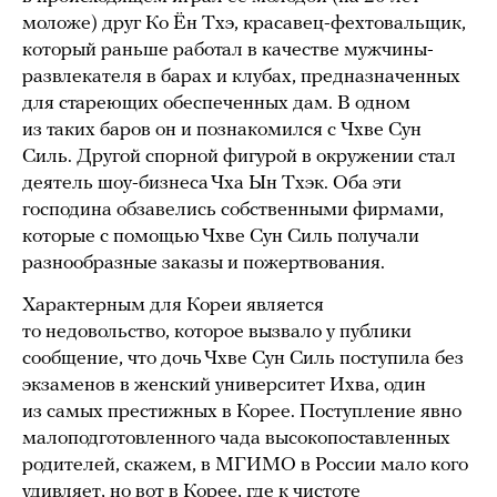
моложе) друг Ко Ён Тхэ, красавец-фехтовальщик,
который раньше работал в качестве мужчины-
развлекателя в барах и клубах, предназначенных
для стареющих обеспеченных дам. В одном
из таких баров он и познакомился с Чхве Сун
Силь. Другой спорной фигурой в окружении стал
деятель шоу-бизнеса Чха Ын Тхэк. Оба эти
господина обзавелись собственными фирмами,
которые с помощью Чхве Сун Силь получали
разнообразные заказы и пожертвования.
Характерным для Кореи является
то недовольство, которое вызвало у публики
сообщение, что дочь Чхве Сун Силь поступила без
экзаменов в женский университет Ихва, один
из самых престижных в Корее. Поступление явно
малоподготовленного чада высокопоставленных
родителей, скажем, в МГИМО в России мало кого
удивляет, но вот в Корее, где к чистоте