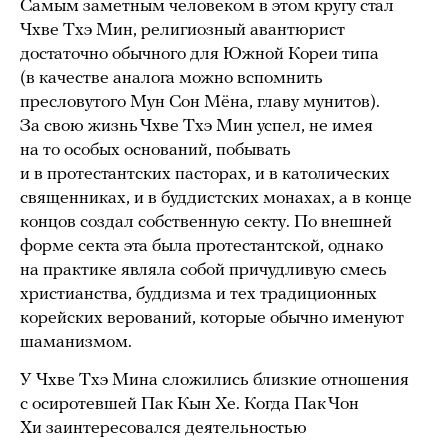
Самым заметным человеком в этом кругу стал
Чхве Тхэ Мин, религиозный авантюрист
достаточно обычного для Южной Кореи типа
(в качестве аналога можно вспомнить
пресловутого Мун Сон Мёна, главу мунитов).
За свою жизнь Чхве Тхэ Мин успел, не имея
на то особых оснований, побывать
и в протестантских пасторах, и в католических
священниках, и в буддистских монахах, а в конце
концов создал собственную секту. По внешней
форме секта эта была протестантской, однако
на практике являла собой причудливую смесь
христианства, буддизма и тех традиционных
корейских верований, которые обычно именуют
шаманизмом.
У Чхве Тхэ Мина сложились близкие отношения
с осиротевшей Пак Кын Хе. Когда Пак Чон
Хи заинтересовался деятельностью