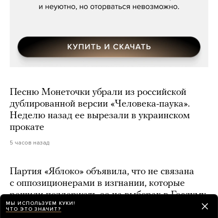
Песню Монеточки убрали из российской
дублированной версии «Человека-паука».
Неделю назад ее вырезали в украинском
прокате
5 часов назад
Партия «Яблоко» объявила, что не связана
с оппозиционерами в изгнании, которые
решили поддержать ее на выборах в Госдуму
МЫ ИСПОЛЬЗУЕМ КУКИ!
ЧТО ЭТО ЗНАЧИТ?
6 часов назад