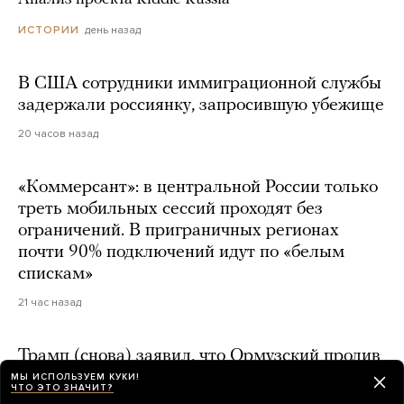
день назад
ИСТОРИИ
В США сотрудники иммиграционной службы
задержали россиянку, запросившую убежище
20 часов назад
«Коммерсант»: в центральной России только
треть мобильных сессий проходят без
ограничений. В приграничных регионах
почти 90% подключений идут по «белым
спискам»
21 час назад
Трамп (снова) заявил, что Ормузский пролив
«очень скоро» будет открыт. А если нет,
МЫ ИСПОЛЬЗУЕМ КУКИ!
ЧТО ЭТО ЗНАЧИТ?
то США (снова) нанесут «сильный удар»