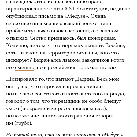
за неоднократно использованное право,
гарантированное статьей 31 Конституции, недавно
опубликовал
письмо
на «Медузе». Очень
серьезное письмо: не о всякой чепухе, типа
проблем тухлых оливок в колонии, а о важном —
о пытках. Честно признаюсь, был шокирован.
Конечно, не тем, что в тюрьмах пытают. Вообще,
есть ли такие на территории отчизны, кого это
шокирует? Выражаясь языком
заводчиков корги
,
это
смешно
, но в российских тюрьмах пытают.
Шокировало то, что пытают Дадина. Весь мой
опыт, все, что я прочел в произведениях
политзэков советского и постсоветского периода,
говорит о том, что тюремщики не особо блещут
умом (по крайней мере, основная масса),
но все же инстинкт самосохранения говорит
им (грубо):
Не пытай того, кто может написать в «Медузу»