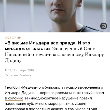
ИСТОРИИ
«В письме Ильдара все правда. И это
месседж от власти»
Заключенный Олег
Навальный отвечает заключенному Ильдару
Дадину
15:13, 17 ноября 2016
Источник:
Meduza
1 ноября «Медуза» опубликовала письмо заключенного
Ильдара Дадина — первого россиянина, который
попал
в колонию
за «неоднократное нарушение правил
проведения публичного мероприятия». Дадин
участвовал в протестных акциях, в том числе стоял