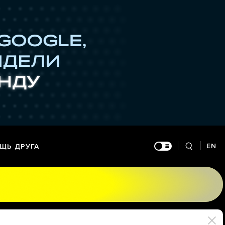
EN
ЩЬ ДРУГА