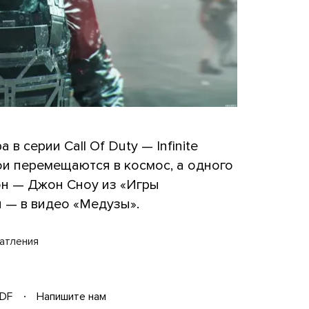
в серии Call Of Duty — Infinite
бои перемещаются в космос, а одного
он — Джон Сноу из «Игры
 — в видео «Медузы».
чатления
DF
Напишите нам