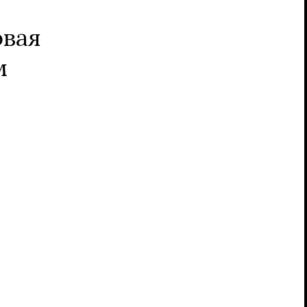
вая
м