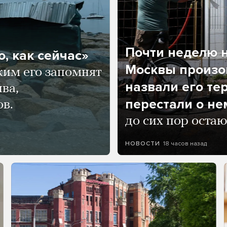
Почти неделю н
, как сейчас»
Москвы произош
ким его запомнят
назвали его те
ва,
перестали о не
ов.
до сих пор остаю
18 часов назад
НОВОСТИ