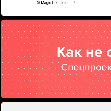
Magic link
Что-что?