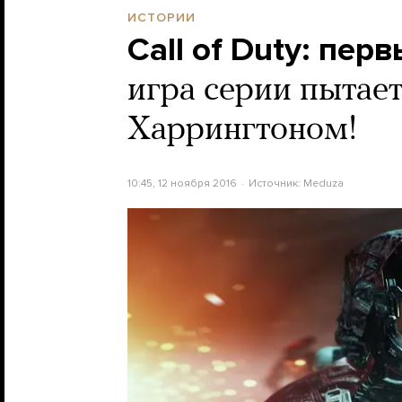
ИСТОРИИ
Call of Duty: пер
игра серии пытае
Харрингтоном!
10:45, 12 ноября 2016
Источник:
Meduza