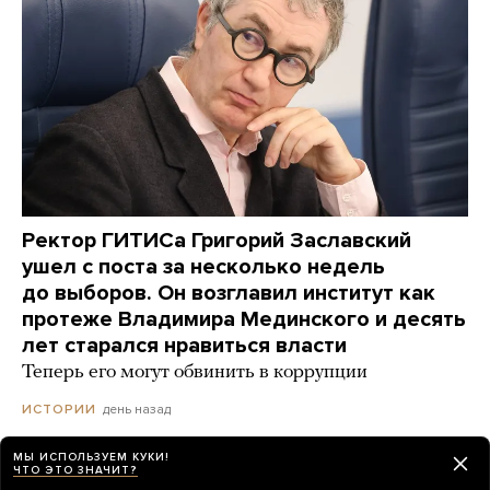
Ректор ГИТИСа Григорий Заславский
ушел с поста за несколько недель
до выборов. Он возглавил институт как
протеже Владимира Мединского и десять
лет старался нравиться власти
Теперь его могут обвинить в коррупции
день назад
ИСТОРИИ
МЫ ИСПОЛЬЗУЕМ КУКИ!
ЧТО ЭТО ЗНАЧИТ?
«В Госдуму идет партия, которая открыто