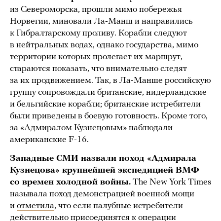
из Североморска, прошли мимо побережья
Норвегии, миновали Ла-Манш и направились
к Гибралтарскому проливу. Корабли следуют
в нейтральных водах, однако государства, мимо
территории которых пролегает их маршрут,
стараются показать, что внимательно следят
за их продвижением. Так, в Ла-Манше российскую
группу сопровождали британские, нидерландские
и бельгийские корабли; британские истребители
были приведены в боевую готовность. Кроме того,
за «Адмиралом Кузнецовым» наблюдали
американские F-16.
Западные СМИ назвали поход «Адмирала
Кузнецова» крупнейшей экспедицией ВМФ
со времен холодной войны.
The New York Times
называла поход демонстрацией военной мощи
и
отметила
, что если палубные истребители
действительно присоединятся к операции