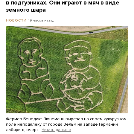
в подгузниках. Они играют в мяч в виде
земного шара
19 часов назад
НОВОСТИ
Фермер Бенедикт Люнеманн вырезал на своем кукурузном
поле неподалеку от города Зельм на западе Германии
лабиринт, очерт…
Читать дальше