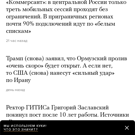
«Коммерсант»: в центральной России только
треть мобильных сессий проходят без
ограничений. В приграничных регионах
почти 90% подключений идут по «белым
спискам»
21 час назад
Трамп (снова) заявил, что Ормузский пролив
«очень скоро» будет открыт. А если нет,
то США (снова) нанесут «сильный удар»
по Ирану
день назад
Ректор ГИТИСа Григорий Заславский
покинул пост после 10 лет работы. Источники
«Ведомостей» говорят, что в отношении него
МЫ ИСПОЛЬЗУЕМ КУКИ!
начали проверку
ЧТО ЭТО ЗНАЧИТ?