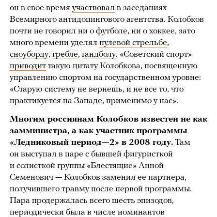
он в свое время
участвовал
в заседаниях
Всемирного антидопингового агентства. Колобков
почти не говорил ни о футболе, ни о хоккее, зато
много времени уделял
пулевой стрельбе
,
сноуборду
,
гребле
,
гандболу
. «Советский спорт»
приводит
такую цитату Колобкова, посвященную
управлению спортом на государственном уровне:
«Старую систему не вернешь, и не все то, что
практикуется на Западе, применимо у нас».
Многим россиянам Колобков известен не как
замминистра, а как участник программы
«Ледниковый период—2» в 2008 году.
Там
он выступал в паре с бывшей фигуристкой
и солисткой группы «Блестящие» Анной
Семенович — Колобков заменил ее партнера,
получившего травму после первой программы.
Пара продержалась всего шесть эпизодов,
периодически была в числе номинантов