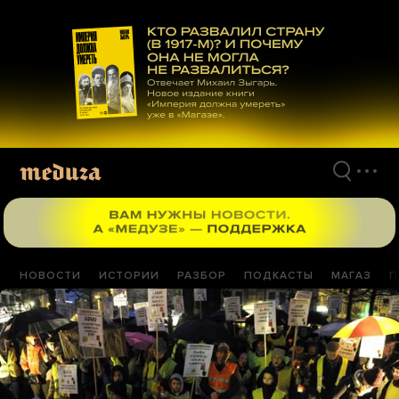
Перейти
к
материалам
НОВОСТИ
ИСТОРИИ
РАЗБОР
ПОДКАСТЫ
МАГАЗ
П