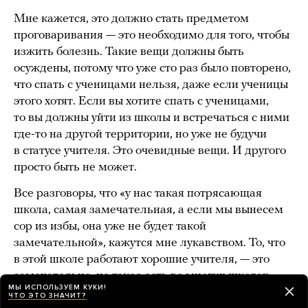
Мне кажется, это должно стать предметом
проговаривания — это необходимо для того, чтобы
изжить болезнь. Такие вещи должны быть
осуждены, потому что уже сто раз было повторено,
что спать с ученицами нельзя, даже если ученицы
этого хотят. Если вы хотите спать с ученицами,
то вы должны уйти из школы и встречаться с ними
где-то на другой территории, но уже не будучи
в статусе учителя. Это очевидные вещи. И другого
просто быть не может.
Все разговоры, что «у нас такая потрясающая
школа, самая замечательная, а если мы вынесем
сор из избы, она уже не будет такой
замечательной», кажутся мне лукавством. То, что
в этой школе работают хорошие учителя, — это
замечательно, но такое есть во многих школах.
МЫ ИСПОЛЬЗУЕМ КУКИ!
И это не оправдывает страусиную позицию
ЧТО ЭТО ЗНАЧИТ?