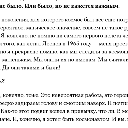
 не было. Или было, но не кажется важным.
о поколения, для которого космос был все еще пот
ероятное, магическое значение, совсем не такое р
. Я, конечно, не помню ни самого первого полета ч
и того, как летал Леонов в 1965 году — меня прост
 но я прекрасно помню, как мы следили за космон
л маленьким. Мы знали их по именам. Мы считал
. Да они такими и были!
ь?
 конечно, тоже. Это невероятная работа, это геро
редко задираем голову и смотрим наверх. И почти
 Как-то этот подвиг вошел в привычку, что ли. В м
аче. И, конечно, я хотел быть космонавтом. И вы,