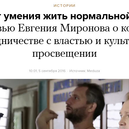
ИСТОРИИ
ет умения жить нормально
ью Евгения Миронова о к
дничестве с властью и куль
просвещении
10:01, 5 сентября 2016
Источник:
Meduza