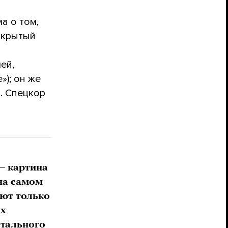
а о том,
ткрытый
ей,
»); он же
. Спецкор
— картина
 на самом
ают только
ых
стального