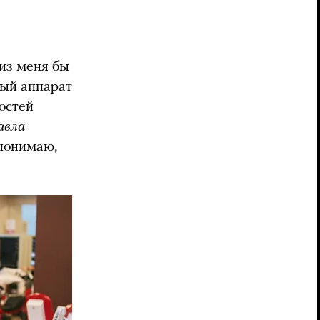
 из меня бы
ный аппарат
остей
авла
 понимаю,