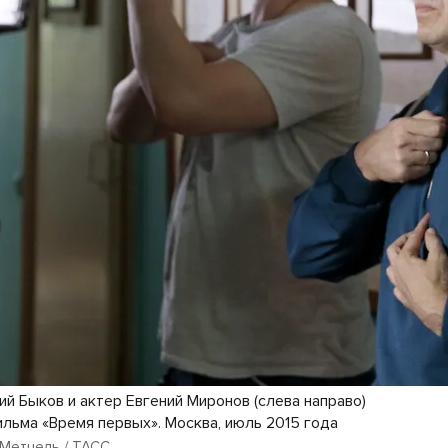
й Быков и актер Евгений Миронов (слева направо)
ильма «Время первых». Москва, июль 2015 года
 Метцель / ТАСС