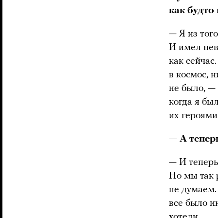
как будто
— Я из тог
И имел нев
как сейчас
в космос, н
не было, —
когда я бы
их героями
— А тепер
— И теперь,
Но мы так 
не думаем.
все было ин
хотели.