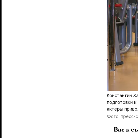
Константин Х
подготовки к
актеры приво
Фото: пресс-с
— Вас к с