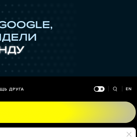
EN
ЩЬ ДРУГА