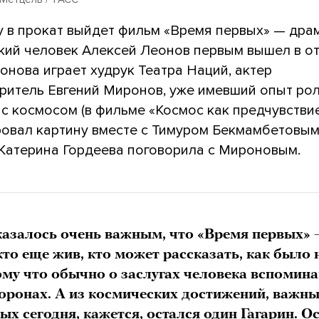
у в прокат выйдет фильм «Время первых» — драм
ский человек Алексей Леонов первым вышел в о
онова играет худрук Театра Наций, актер
оритель Евгений Миронов, уже имевший опыт рол
с космосом (в фильме «Космос как предчувствие
овал картину вместе с Тимуром Бекмамбетовым
Катерина Гордеева поговорила с Мироновым.
азалось очень важным, что «Время первых» 
 кто еще жив, кто может рассказать, как было
ому что обычно о заслугах человека вспомин
хоронах. А из космических достижений, важн
ых сегодня, кажется, остался один Гагарин. О