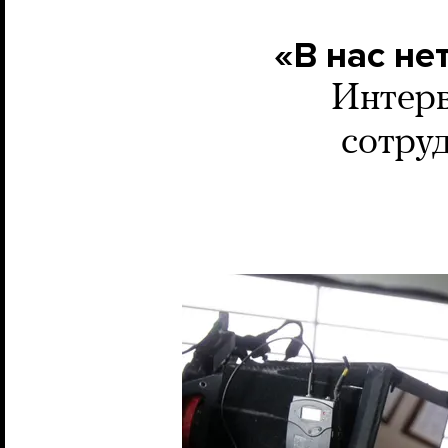
«В нас н
Интерв
сотру