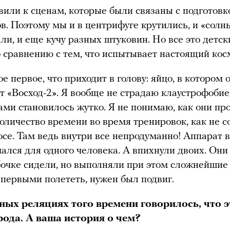
вили к сценам, которые были связаны с подготовк
в. Поэтому мы и в центрифуге крутились, и «сол
ли, и еще кучу разных штуковин. Но все это детск
о сравнению с тем, что испытывает настоящий кос
е первое, что приходит в голову: яйцо, в котором 
т «Восход-2». Я вообще не страдаю клаустрофобие
ми становилось жутко. Я не понимаю, как они пр
количество времени во время тренировок, как не с
осе. Там ведь внутри все непродуманно! Аппарат 
ался для одного человека. А впихнули двоих. Они
бочке сидели, но выполняли при этом сложнейшие 
первыми полететь, нужен был подвиг.
ных реляциях того времени говорилось, что э
рода. А ваша история о чем?