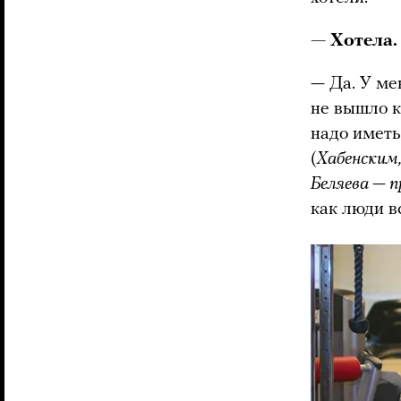
— Хотела.
— Да. У ме
не вышло к
надо иметь
(
Хабенским,
Беляева — 
как люди в