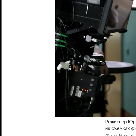
Режиссер Юри
на съемках ф
Фото: Михаил