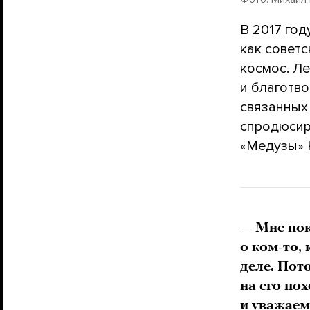
В 2017 год
как совет
космос. Ле
и благотв
связанных 
спродюсир
«Медузы» 
— Мне пок
о ком-то,
деле. Пот
на его по
и уважаем