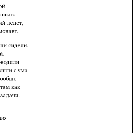
ой
нышко»
ий лепет,
монавт.
они сидели.
й.
оводили
ошли с ума
вообще
 там как
задачи.
то —