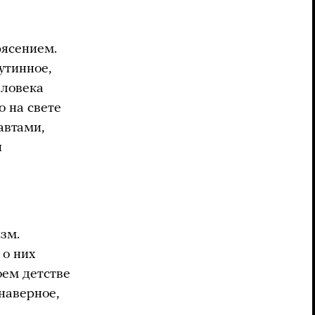
рясением.
утинное,
еловека
о на свете
автами,
и
изм.
 о них
оем детстве
 наверное,