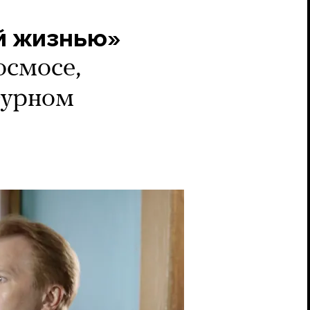
й жизнью»
осмосе,
турном