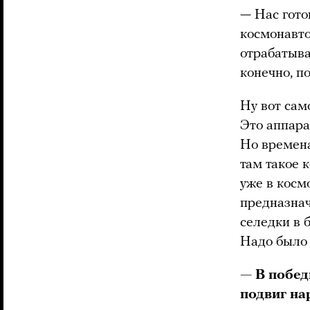
— Нас гото
космонавто
отрабатыва
конечно, п
Ну вот само
Это аппара
Но времена
там такое 
уже в косм
предназнач
селедки в 
Надо было 
— В побед
подвиг на