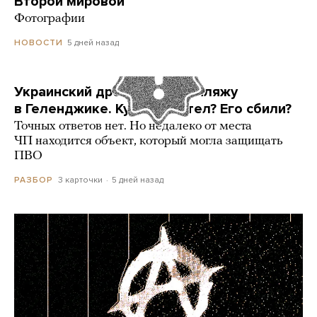
Второй мировой
Фотографии
5 дней назад
НОВОСТИ
Украинский дрон попал по пляжу
в Геленджике. Куда он летел? Его сбили?
Точных ответов нет. Но недалеко от места
ЧП находится объект, который могла защищать
ПВО
3 карточки
5 дней назад
РАЗБОР