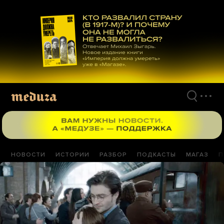
Перейти
к
материалам
НОВОСТИ
ИСТОРИИ
РАЗБОР
ПОДКАСТЫ
МАГАЗ
П