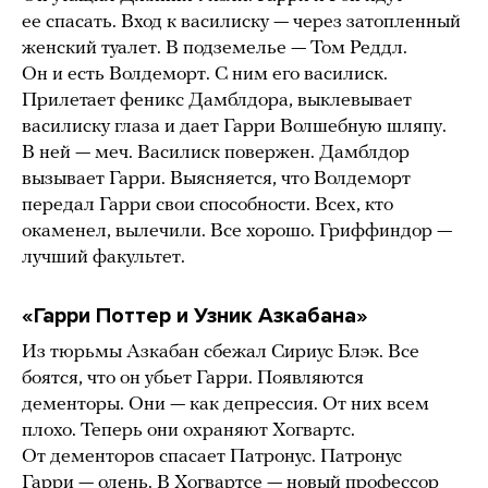
ее спасать. Вход к василиску — через затопленный
женский туалет. В подземелье — Том Реддл.
Он и есть Волдеморт. С ним его василиск.
Прилетает феникс Дамблдора, выклевывает
василиску глаза и дает Гарри Волшебную шляпу.
В ней — меч. Василиск повержен. Дамблдор
вызывает Гарри. Выясняется, что Волдеморт
передал Гарри свои способности. Всех, кто
окаменел, вылечили. Все хорошо. Гриффиндор —
лучший факультет.
«Гарри Поттер и Узник Азкабана»
Из тюрьмы Азкабан сбежал Сириус Блэк. Все
боятся, что он убьет Гарри. Появляются
дементоры. Они — как депрессия. От них всем
плохо. Теперь они охраняют Хогвартс.
От дементоров спасает Патронус. Патронус
Гарри — олень. В Хогвартсе — новый профессор