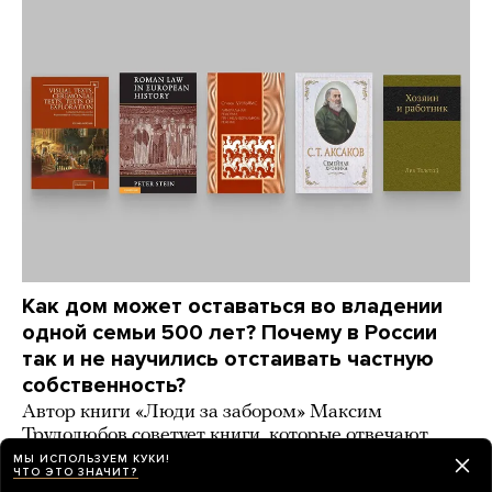
Как дом может оставаться во владении
одной семьи 500 лет? Почему в России
так и не научились отстаивать частную
собственность?
Автор книги «Люди за забором» Максим
Трудолюбов советует книги, которые отвечают
на эти вопросы
МЫ ИСПОЛЬЗУЕМ КУКИ!
ЧТО ЭТО ЗНАЧИТ?