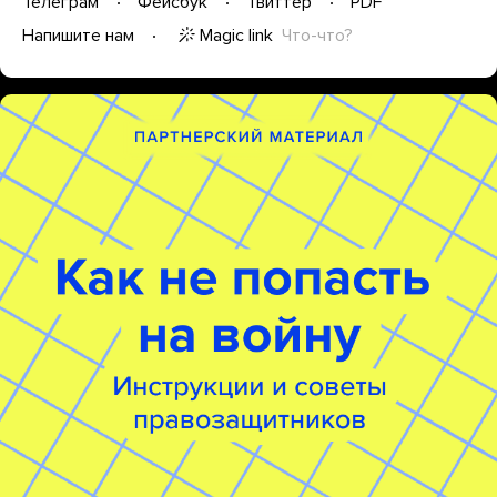
Телеграм
Фейсбук
Твиттер
PDF
Magic link
Что-что?
Напишите нам