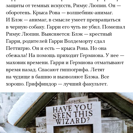
защиты от темных искусств, Римус Люпин. Он —
оборотень. Крыса Рона — волшебник-анимаг.
И Блэк — анимаг, в смысле умеет превращаться
в черную собаку. Гарри его чуть не убил. Помешал
Римус Люпин. Выясняется: Блэк — крестный
Гарри, родителей Гарри Волдеморту сдал
Петтигрю. Он и есть — крыса Рона. Но она
сбежала! На помощь приходит Гермиона. У нее —
маховик времени. Гарри и Гермиона отматывают
время назад. Спасают гиппогрифа. Летят
на чудище в башню и вызволяют Блэка. Все
хорошо. Гриффиндор — лучший факультет.