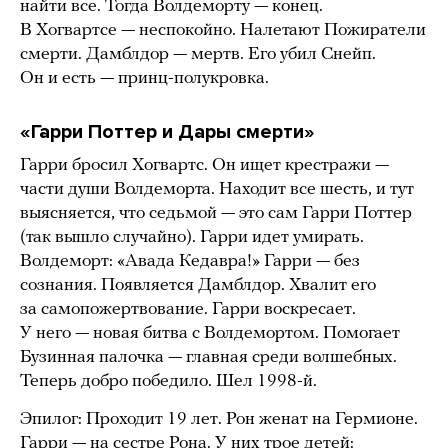
найти все. Тогда Волдеморту — конец.
В Хогвартсе — неспокойно. Налетают Пожиратели
смерти. Дамблдор — мертв. Его убил Снейп.
Он и есть — принц-полукровка.
«Гарри Поттер и Дары смерти»
Гарри бросил Хогвартс. Он ищет крестражи —
части души Волдеморта. Находит все шесть, и тут
выясняется, что седьмой — это сам Гарри Поттер
(так вышло случайно). Гарри идет умирать.
Волдеморт: «Авада Кедавра!» Гарри — без
сознания. Появляется Дамблдор. Хвалит его
за самопожертвование. Гарри воскресает.
У него — новая битва с Волдемортом. Помогает
Бузинная палочка — главная среди волшебных.
Теперь добро победило. Шел 1998-й.
Эпилог: Проходит 19 лет. Рон женат на Гермионе.
Гарри — на сестре Рона. У них трое детей: