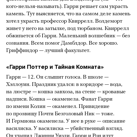
кого-нельзя-называть). Гарри решает сам украсть
камень. Тут выясняется, что на самом деле камень
хотел украсть профессор Квиррелл. Волдеморт
живет у него на затылке, под тюрбаном. Квиррелл
обжигается об Гарри. Маленький волшебник — без
сознания. Всем помог Дамблдор. Все хорошо.
Гриффиндор — лучший факультет.
«Гарри Поттер и Тайная Комната»
Гарри — 12. Он слышит голоса. В школе —
Хэллоуин. Праздник удался: в коридоре — вода,
на люстре — кошка завхоза, на стене — кровавые
надписи. Кошка — окаменела. Фанат Гарри
по имени Колин — окаменел. Привидение
по прозвищу Почти Безголовый Ник — тоже.
И Гермиона окаменела. У нее в руке — описание
василиска. У василиска — убийственный взгляд.
Он утащил Джинни Уизли. Гарри и Рон идут