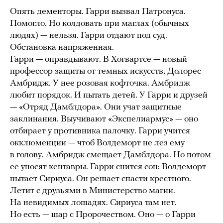
Опять дементоры. Гарри вызвал Патронуса.
Помогло. Но колдовать при маглах (обычных
людях) — нельзя. Гарри отдают под суд.
Обстановка напряженная.
Гарри — оправдывают. В Хогвартсе — новый
профессор защиты от темных искусств, Долорес
Амбридж. У нее розовая кофточка. Амбридж
любит порядок. И пытать детей. У Гарри и друзей
— «Отряд Дамблдора». Они учат защитные
заклинания. Выучивают «Экспелиармус» — оно
отбирает у противника палочку. Гарри учится
окклюменции — чтоб Волдеморт не лез ему
в голову. Амбридж смещает Дамблдора. Но потом
ее уносят кентавры. Гарри снится сон: Волдеморт
пытает Сириуса. Он решает спасти крестного.
Летит с друзьями в Министерство магии.
На невидимых лошадях. Сириуса там нет.
Но есть — шар с Пророчеством. Оно — о Гарри