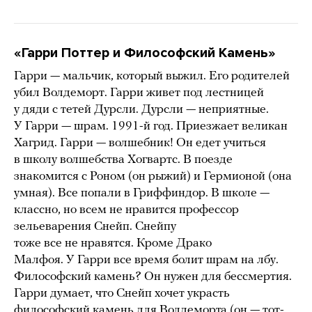
«Гарри Поттер и Философский Камень»
Гарри — мальчик, который выжил. Его родителей
убил Волдеморт. Гарри живет под лестницей
у дяди с тетей Дурсли. Дурсли — неприятные.
У Гарри — шрам. 1991-й год. Приезжает великан
Хагрид. Гарри — волшебник! Он едет учиться
в школу волшебства Хогвартс. В поезде
знакомится с Роном (он рыжий) и Гермионой (она
умная). Все попали в Гриффиндор. В школе —
классно, но всем не нравится профессор
зельеварения Снейп. Снейпу
тоже все не нравятся. Кроме Драко
Малфоя. У Гарри все время болит шрам на лбу.
Философский камень? Он нужен для бессмертия.
Гарри думает, что Снейп хочет украсть
философский камень для Волдеморта (он — тот-