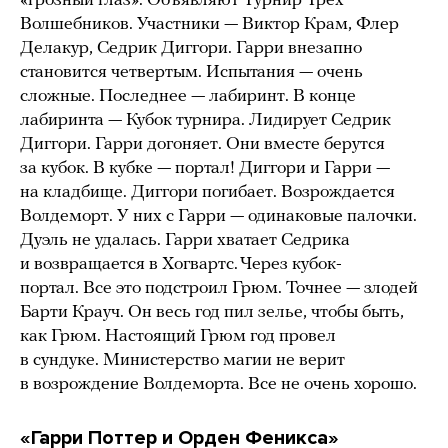
«грозный глаз». Объявляют Турнир Трех
Волшебников. Участники — Виктор Крам, Флер
Делакур, Седрик Диггори. Гарри внезапно
становится четвертым. Испытания — очень
сложные. Последнее — лабиринт. В конце
лабиринта — Кубок турнира. Лидирует Седрик
Диггори. Гарри догоняет. Они вместе берутся
за кубок. В кубке — портал! Диггори и Гарри —
на кладбище. Диггори погибает. Возрождается
Волдеморт. У них с Гарри — одинаковые палочки.
Дуэль не удалась. Гарри хватает Седрика
и возвращается в Хогвартс. Через кубок-
портал. Все это подстроил Грюм. Точнее — злодей
Барти Крауч. Он весь год пил зелье, чтобы быть,
как Грюм. Настоящий Грюм год провел
в сундуке. Министерство магии не верит
в возрождение Волдеморта. Все не очень хорошо.
«Гарри Поттер и Орден Феникса»