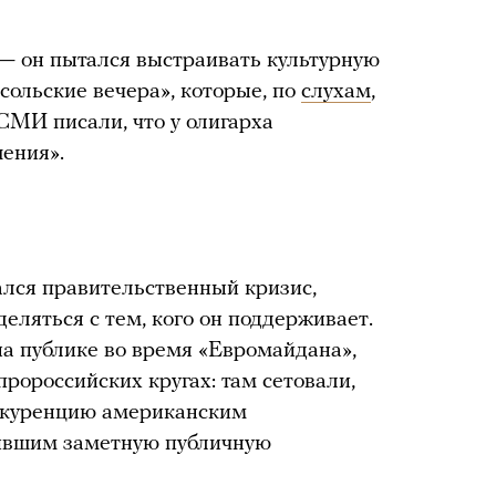
— он пытался выстраивать культурную
осольские вечера», которые, по
слухам
,
СМИ писали, что у олигарха
ения».
ался правительственный кризис,
еляться с тем, кого он поддерживает.
на публике во время «Евромайдана»,
пророссийских кругах: там сетовали,
онкуренцию американским
вившим заметную публичную