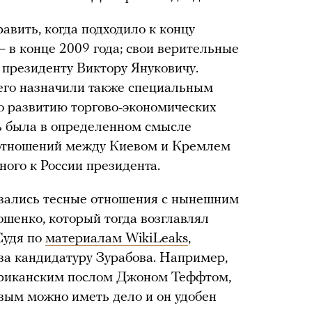
авить, когда подходило к концу
в конце 2009 года; свои верительные
 президенту Виктору Януковичу.
 его назначили также специальным
о развитию торгово-экономических
ь была в определенном смысле
 отношений между Киевом и Кремлем
ного к России президента.
язались тесные отношения с нынешним
шенко, который тогда возглавлял
Судя по
материалам WikiLeaks
,
за кандидатуру Зурабова. Например,
мериканским послом Джоном Теффтом,
овым можно иметь дело и он удобен