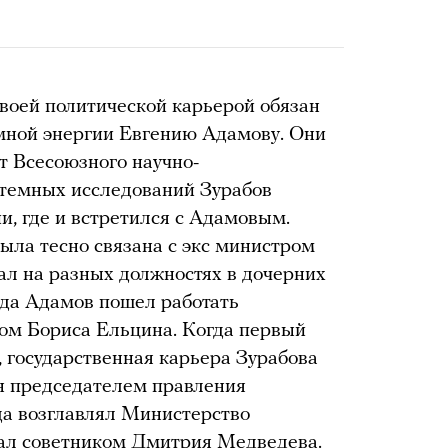
воей политической карьерой обязан
мной энергии Евгению Адамову. Они
т Всесоюзного научно-
стемных исследований Зурабов
и, где и встретился с Адамовым.
ыла тесно связана с экс министром
ал на разных должностях в дочерних
гда Адамов пошел работать
ком Бориса Ельцина. Когда первый
, государственная карьера Зурабова
н председателем правления
да возглавлял Министерство
стал советником Дмитрия Медведева.