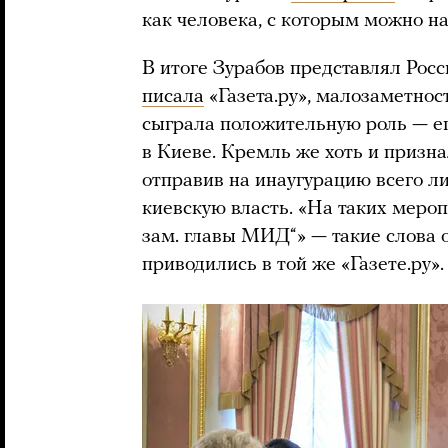
как человека, с которым можно н
В итоге Зурабов представлял Рос
писала
«Газета.ру», малозаметнос
сыграла положительную роль — е
в Киеве. Кремль же хоть и призн
отправив на инаугурацию всего л
киевскую власть. «На таких меро
зам. главы МИД“» — такие слова 
приводились в той же «Газете.ру».