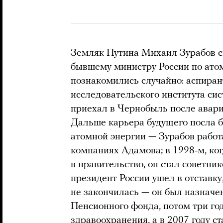
Земляк Путина Михаил Зурабов с
бывшему министру России по ато
познакомились случайно: аспиран
исследовательского института си
приехал в Чернобыль после авари
Дальше карьера будущего посла б
атомной энергии — Зурабов работ
компаниях Адамова; в 1998-м, ко
в правительство, он стал советни
президент России ушел в отставку
не закончилась — он был назначе
Пенсионного фонда, потом три го
здравоохранения, а в 2007 году 