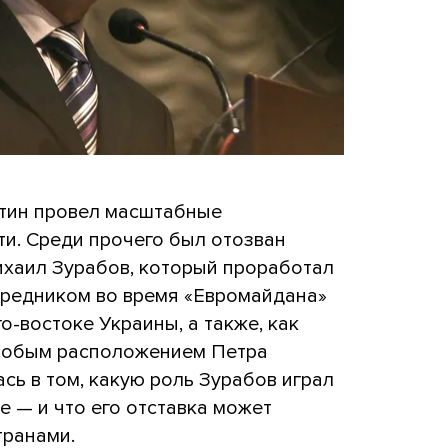
утин провел масштабные
ти. Среди прочего был отозван
ихаил Зурабов, который проработал
осредником во время «Евромайдана»
о-востоке Украины, а также, как
особым расположением Петра
ь в том, какую роль Зурабов играл
е — и что его отставка может
транами.