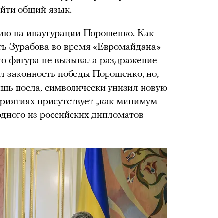
айти общий язык.
сию на инаугурации Порошенко. Как
ть Зурабова во время «Евромайдана»
го фигура не вызывала раздражение
ал законность победы Порошенко, но,
ишь посла, символически унизил новую
приятиях присутствует „как минимум
одного из российских дипломатов