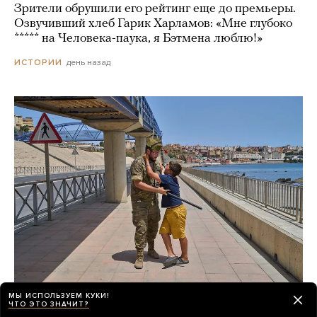
Зрители обрушили его рейтинг еще до премьеры.
Озвучивший хлеб Гарик Харламов: «Мне глубоко
***** на Человека-паука, я Бэтмена люблю!»
день назад
ИСТОРИИ
МЫ ИСПОЛЬЗУЕМ КУКИ!
После миграционного кризиса
ЧТО ЭТО ЗНАЧИТ?